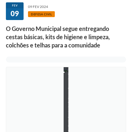
FEV
09 FEV 2024
09
DEFESA CIVIL
O Governo Municipal segue entregando
cestas básicas, kits de higiene e limpeza,
colchões e telhas para a comunidade
J
a
c
q
u
e
s
B
o
r
g
e
s
-
A
s
c
o