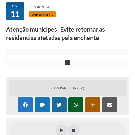
n
a
MAI
11 MAI 2024
R
11
o
DEFESA CIVIL
c
h
Atenção munícipes! Evite retornar as
a
-
residências afetadas pela enchente
A
s
c
o
m
COMPARTILHAR