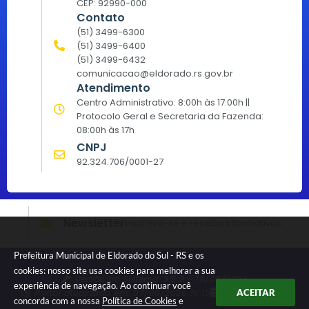
CEP: 92990-000
Contato
(51) 3499-6300
(51) 3499-6400
(51) 3499-6432
comunicacao@eldorado.rs.gov.br
Atendimento
Centro Administrativo: 8:00h às 17:00h ||
Protocolo Geral e Secretaria da Fazenda:
08:00h às 17h
CNPJ
92.324.706/0001-27
Newsletter
Inscreva-se e receba informativos
Prefeitura Municipal de Eldorado do Sul - RS e os
cookies: nosso site usa cookies para melhorar a sua
Versão do Sistema:
3.5.3 - 19/06/2026
experiência de navegação. Ao continuar você
Portal atualizado em:
07/08/2026 15:15
Dados Abertos
ACEITAR
concorda com a nossa
Política de Cookies
e