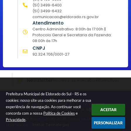
(51) 3499-6400
(51) 3499-6432
comunicacao@eldorado.rs.gov.br
Atendimento
Centro Administrativo: 8:00h às 17:00h ||
Protocolo Geral e Secretaria da Fazenda:
08:00h às 17h
CNPJ
92.324.706/0001-27
Newsletter
Inscreva-se e receba informativos
Prefeitura Municipal de Eldorado do Sul - RS e os
cookies: nosso site usa cookies para melhorar a sua
Versão do Sistema:
3.5.3 - 19/06/2026
experiência de navegação. Ao continuar você
Portal atualizado em:
07/08/2026 15:15
Dados Abertos
ACEITAR
concorda com a nossa
Política de Cookies
e
© Copyright Instar - 2006-2026. Todos os direitos
Privacidade
.
PERSONALIZAR
reservados -
Instar Tecnologia