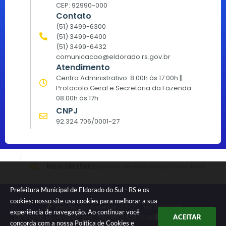
CEP: 92990-000
Contato
(51) 3499-6300
(51) 3499-6400
(51) 3499-6432
comunicacao@eldorado.rs.gov.br
Atendimento
Centro Administrativo: 8:00h às 17:00h ||
Protocolo Geral e Secretaria da Fazenda:
08:00h às 17h
CNPJ
92.324.706/0001-27
Newsletter
Inscreva-se e receba informativos
Prefeitura Municipal de Eldorado do Sul - RS e os
cookies: nosso site usa cookies para melhorar a sua
Versão do Sistema:
3.5.3 - 19/06/2026
experiência de navegação. Ao continuar você
Portal atualizado em:
05/08/2026 15:36
Dados Abertos
ACEITAR
concorda com a nossa
Política de Cookies
e