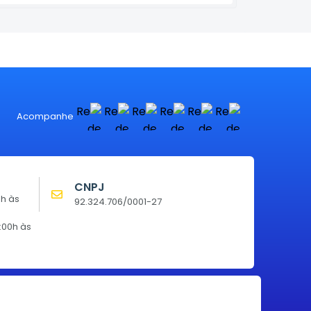
Acompanhe
CNPJ
0h às
92.324.706/0001-27
:00h às