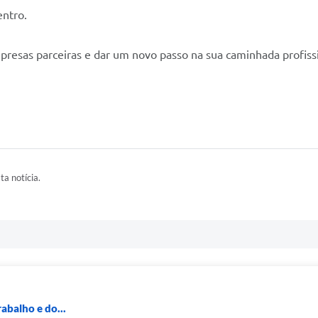
entro.
resas parceiras e dar um novo passo na sua caminhada profiss
ta notícia.
abalho e do...