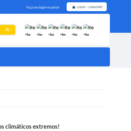
Faça seu login no portal
LOGIN / CADASTRO
os climáticos extremos!