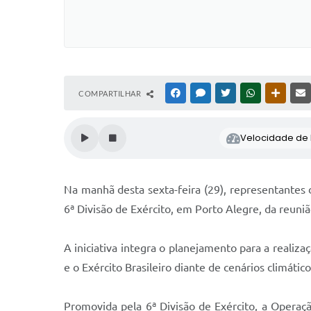
COMPARTILHAR
FACEBOOK
MESSENGER
TWITTER
WHATSAPP
OUTRAS
Velocidade de l
Na manhã desta sexta-feira (29), representantes d
6ª Divisão de Exército, em Porto Alegre, da reuni
A iniciativa integra o planejamento para a realiz
e o Exército Brasileiro diante de cenários climátic
Promovida pela 6ª Divisão de Exército, a Operaçã