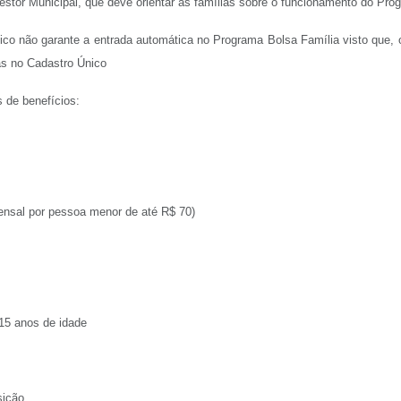
stor Municipal, que deve orientar as famílias sobre o funcionamento do Pro
nico não garante a entrada automática no Programa Bolsa Família visto que,
as no Cadastro Único
 de benefícios:
nsal por pessoa menor de até R$ 70)
15 anos de idade
sição