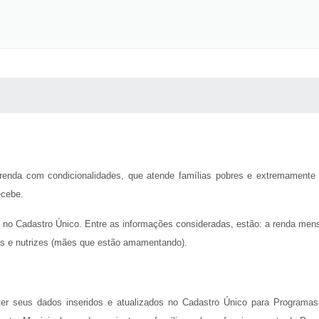
 MÍDIAS
RECEBA NOTÍCIAS
renda com condicionalidades, que atende famílias pobres e extremamente 
ecebe.
o no Cadastro Único. Entre as informações consideradas, estão: a renda mens
es e nutrizes (mães que estão amamentando).
 ter seus dados inseridos e atualizados no Cadastro Único para Programa