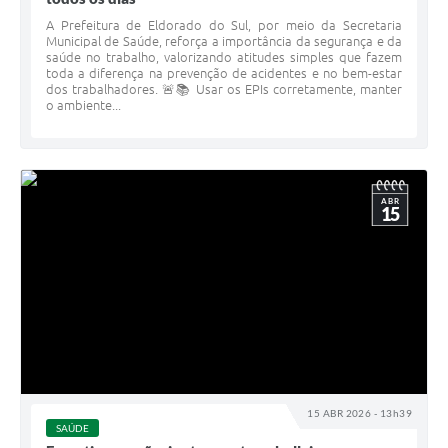
A Prefeitura de Eldorado do Sul, por meio da Secretaria
Municipal de Saúde, reforça a importância da segurança e da
saúde no trabalho, valorizando atitudes simples que fazem
toda a diferença na prevenção de acidentes e no bem-estar
dos trabalhadores. 🚨📚 Usar os EPIs corretamente, manter
o ambiente...
ABR
15
15 ABR 2026 - 13h39
SAÚDE