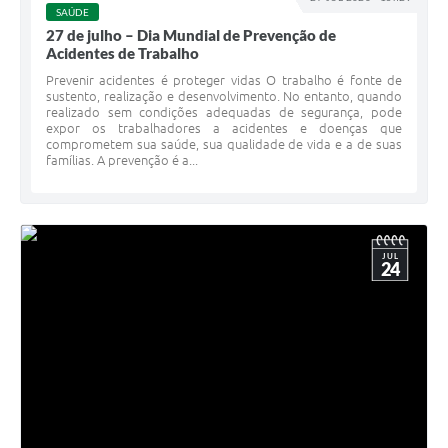
SAÚDE
27 de julho – Dia Mundial de Prevenção de
Acidentes de Trabalho
Prevenir acidentes é proteger vidas O trabalho é fonte de
sustento, realização e desenvolvimento. No entanto, quando
realizado sem condições adequadas de segurança, pode
expor os trabalhadores a acidentes e doenças que
comprometem sua saúde, sua qualidade de vida e a de suas
famílias. A prevenção é a...
JUL
24