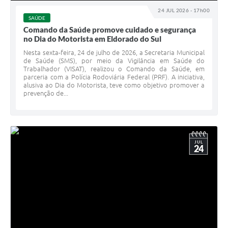
24 JUL 2026 - 17h00
SAÚDE
Comando da Saúde promove cuidado e segurança
no Dia do Motorista em Eldorado do Sul
Nesta sexta-feira, 24 de julho de 2026, a Secretaria Municipal
de Saúde (SMS), por meio da Vigilância em Saúde do
Trabalhador (VISAT), realizou o Comando da Saúde, em
parceria com a Polícia Rodoviária Federal (PRF). A iniciativa,
alusiva ao Dia do Motorista, teve como objetivo promover a
prevenção de...
JUL
24