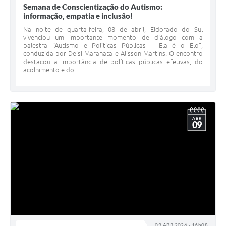
Semana de Conscientização do Autismo:
informação, empatia e inclusão!
Na noite de quarta-feira, 08 de abril, Eldorado do Sul
vivenciou um importante momento de diálogo com a
palestra “Autismo e Políticas Públicas – Ela é o Elo”,
conduzida por Deisi Maranata e Alisson Martins. O encontro
destacou a importância de políticas públicas efetivas, do
acolhimento e do...
ABR
09
09 ABR 2026 - 16h08