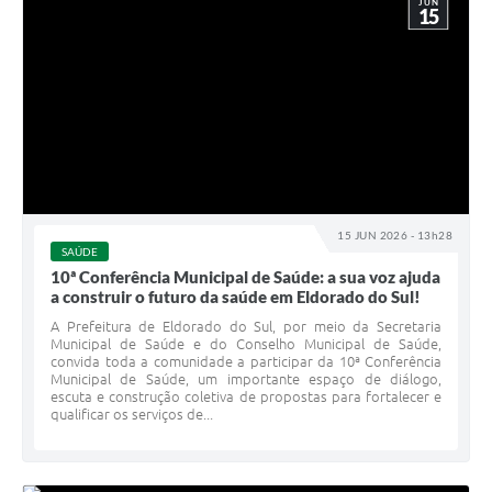
JUN
15
15 JUN 2026 - 13h28
SAÚDE
10ª Conferência Municipal de Saúde: a sua voz ajuda
a construir o futuro da saúde em Eldorado do Sul!
A Prefeitura de Eldorado do Sul, por meio da Secretaria
Municipal de Saúde e do Conselho Municipal de Saúde,
convida toda a comunidade a participar da 10ª Conferência
Municipal de Saúde, um importante espaço de diálogo,
escuta e construção coletiva de propostas para fortalecer e
qualificar os serviços de...