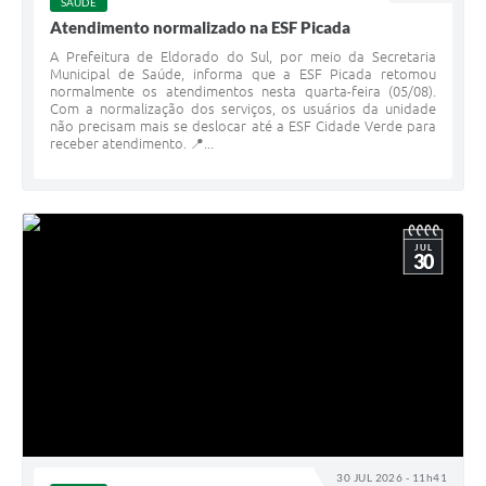
SAÚDE
Atendimento normalizado na ESF Picada
A Prefeitura de Eldorado do Sul, por meio da Secretaria
Municipal de Saúde, informa que a ESF Picada retomou
normalmente os atendimentos nesta quarta-feira (05/08).
Com a normalização dos serviços, os usuários da unidade
não precisam mais se deslocar até a ESF Cidade Verde para
receber atendimento. 📍...
JUL
30
30 JUL 2026 - 11h41