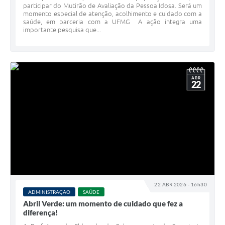
participar do Mutirão de Avaliação da Pessoa Idosa. Será um
momento especial de atenção, acolhimento e cuidado com a
saúde, em parceria com a UFMG A ação integra uma
importante pesquisa que...
ABR
22
22 ABR 2026 - 16h30
ADMINISTRAÇÃO
SAÚDE
Abril Verde: um momento de cuidado que fez a
diferença!