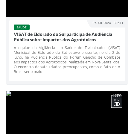
06 JUL 2026 - 08h51
SAÚDE
VISAT de Eldorado do Sul participa de Audiência
Pública sobre Impactos dos Agrotóxicos
A equipe da Vigilância em Saúde do Trabalhador (VISAT)
Municipal de Eldorado do Sul esteve presente, no dia 2 de
julho, na Audiência Pública do Fórum Gaúcho de Combate
aos Impactos dos Agrotóxicos, realizada em Nova Santa Rita.
O encontro debateu dados preocupantes, como o fato de o
Brasil ser o maior...
JUN
30