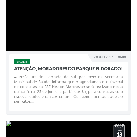
23 JUN 2026 - 13h03
SAÚDE
ATENÇÃO, MORADORES DO PARQUE ELDORADO!
A Prefeitura de Eldorado do Sul, por meio da Secretaria
Municipal de Saúde, informa que o agendamento quinzenal
de consultas da ESF Nelson Marchezan será realizado nesta
quinta-feira, 25 de junho, a partir das 8h, para consultas com
especialidades e clínicos gerais. Os agendamentos poderão
ser feitos...
JUN
18