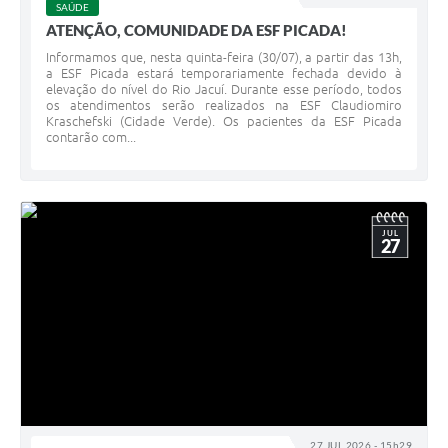
SAÚDE
ATENÇÃO, COMUNIDADE DA ESF PICADA!
Informamos que, nesta quinta-feira (30/07), a partir das 13h,
a ESF Picada estará temporariamente fechada devido à
elevação do nível do Rio Jacuí. Durante esse período, todos
os atendimentos serão realizados na ESF Claudiomiro
Kraschefski (Cidade Verde). Os pacientes da ESF Picada
contarão com...
JUL
27
27 JUL 2026 - 15h29