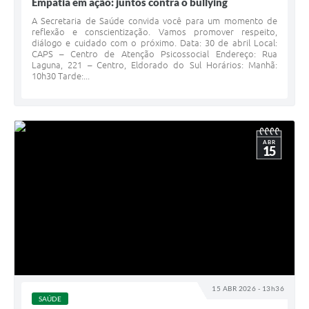
Empatia em ação: juntos contra o bullying
A Secretaria de Saúde convida você para um momento de
reflexão e conscientização. Vamos promover respeito,
diálogo e cuidado com o próximo. Data: 30 de abril Local:
CAPS – Centro de Atenção Psicossocial Endereço: Rua
Laguna, 221 – Centro, Eldorado do Sul Horários: Manhã:
10h30 Tarde:...
ABR
15
15 ABR 2026 - 13h36
SAÚDE