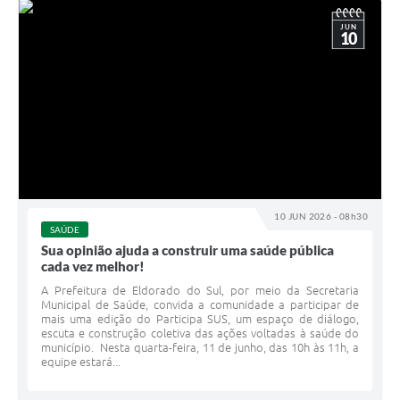
JUN
10
10 JUN 2026 - 08h30
SAÚDE
Sua opinião ajuda a construir uma saúde pública
cada vez melhor!
A Prefeitura de Eldorado do Sul, por meio da Secretaria
Municipal de Saúde, convida a comunidade a participar de
mais uma edição do Participa SUS, um espaço de diálogo,
escuta e construção coletiva das ações voltadas à saúde do
município. Nesta quarta-feira, 11 de junho, das 10h às 11h, a
equipe estará...