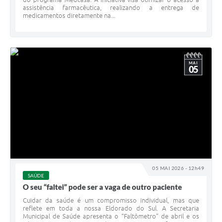
assistência farmacêutica, realizando a entrega de
medicamentos diretamente na...
MAI
05
05 MAI 2026 - 12h49
SAÚDE
O seu “faltei” pode ser a vaga de outro paciente
Cuidar da saúde é um compromisso individual, mas que
reflete em toda a nossa Eldorado do Sul. A Secretaria
Municipal de Saúde apresenta o “Faltômetro” de abril e os