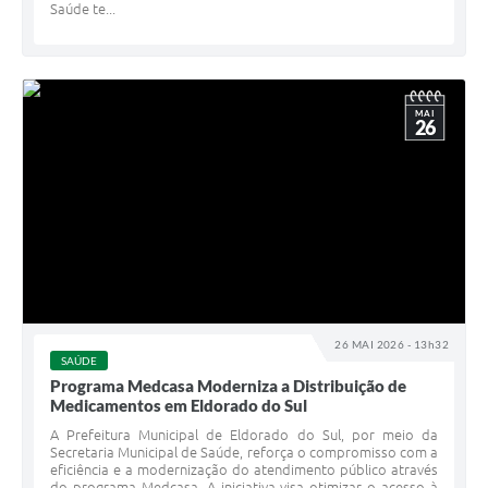
Saúde te...
MAI
26
26 MAI 2026 - 13h32
SAÚDE
Programa Medcasa Moderniza a Distribuição de
Medicamentos em Eldorado do Sul
A Prefeitura Municipal de Eldorado do Sul, por meio da
Secretaria Municipal de Saúde, reforça o compromisso com a
eficiência e a modernização do atendimento público através
do programa Medcasa. A iniciativa visa otimizar o acesso à