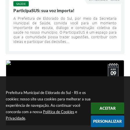
SAÚDE
ParticipaSUS: sua voz importa!
A Prefeitura de Eldorado do Sul, por meio da Secretaria
Municipal de Saúde, convida você para um momento
importante de escuta, diálogo e construção coletiva da
saúde no nosso município. O ParticipaSUS é um espaço para
que a comunidade possa trazer sugestões, contribuir com
ideias e participar das decisões...
ABR
09
Prefeitura Municipal de Eldorado do Sul - RS e os
cookies: nosso site usa cookies para melhorar a sua
experiência de navegação. Ao continuar você
ACEITAR
concorda com a nossa
Política de Cookies
e
Privacidade
.
PERSONALIZAR