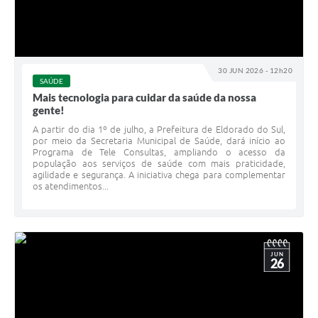
30 JUN 2026 - 12h20
SAÚDE
Mais tecnologia para cuidar da saúde da nossa
gente!
A partir do dia 1º de julho, a Prefeitura de Eldorado do Sul,
por meio da Secretaria Municipal de Saúde, dará início ao
Programa de Tele Consultas, ampliando o acesso da
população aos serviços de saúde com mais praticidade,
agilidade e segurança. A iniciativa chega para complementar
os atendimentos...
JUN
26