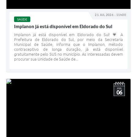
21 JUL 2026 - 11h00
SAÚDE
Implanon já está disponível em Eldorado do Sul
Implanon já está disponível em Eldorado do Sul! 💗 A
Prefeitura de Eldorado do Sul, por meio da Secretaria
Municipal de Saúde, informa que o Implanon, método
contraceptivo de longa duração, já está disponível
gratuitamente pelo SUS no município. As interessadas devem
procurar sua Unidade de Saúde de...
JUL
06