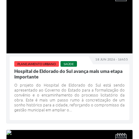
18 JUN 2026 - 16h55
PLANEJAMENTO URBANO
SAÚDE
Hospital de Eldorado do Sul avança mais uma etapa
importante
O projeto do Hospital de Eldorado do Sul está sendo
apresentado ao Governo do Estado para a formalização do
convênio e o encaminhamento do processo licitatório da
obra. Este é mais um passo rumo à concretização de um
sonho histórico para a cidade, reforçando o compromisso da
gestão municipal em ampliar o...