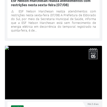
ESF Nelson Marchesan realiza atendimentos com
restrições nesta sexta-feira (07/08)
⚠️ ESF Nelson Marchesan realiza atendimentos com
restrições nesta sexta-feira (07/08) A Prefeitura de Eldorado
do Sul, por meio da Secretaria Municipal de Saúde, informa
que a ESF Nelson Marchesan está sem fornecimento de
energia elétrica em decorrência do temporal registrado na
quinta-feira, 6 de...
AGO
05
Há 2 dias