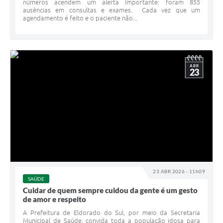
números acendem um alerta importante: foram 855
ausências em consultas e exames. Cada vez que um
agendamento é feito e o paciente não...
ABR
23
23 ABR 2026 - 11h09
SAÚDE
Cuidar de quem sempre cuidou da gente é um gesto
de amor e respeito
A Prefeitura de Eldorado do Sul, por meio da Secretaria
Municipal de Saúde, convida toda a população idosa para