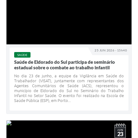
25 JUN 2026 - 15h40
SAÚDE
Saúde de Eldorado do Sul participa de seminário
estadual sobre o combate ao trabalho infantil
No dia 23 de junho, a equipe da Vigilância em Saúde do
Trabalhador (VISAT), juntamente com representantes dos
Agentes Comunitários de Saúde (ACS), representou o
município de Eldorado do Sul no Seminário do Trabalho
Infantil no Setor Saúde. O evento foi realizado na Escola de
Saúde Pública (ESP), em Porto...
JUN
23