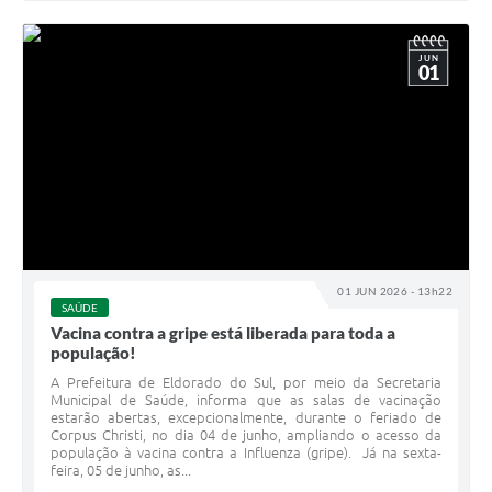
JUN
01
01 JUN 2026 - 13h22
SAÚDE
Vacina contra a gripe está liberada para toda a
população!
A Prefeitura de Eldorado do Sul, por meio da Secretaria
Municipal de Saúde, informa que as salas de vacinação
estarão abertas, excepcionalmente, durante o feriado de
Corpus Christi, no dia 04 de junho, ampliando o acesso da
população à vacina contra a Influenza (gripe). Já na sexta-
feira, 05 de junho, as...