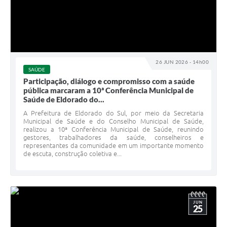
26 JUN 2026 - 14h00
SAÚDE
Participação, diálogo e compromisso com a saúde
pública marcaram a 10ª Conferência Municipal de
Saúde de Eldorado do...
A Prefeitura de Eldorado do Sul, por meio da Secretaria
Municipal de Saúde e do Conselho Municipal de Saúde,
realizou a 10ª Conferência Municipal de Saúde, reunindo
gestores, trabalhadores da saúde, conselheiros e
representantes da comunidade em um importante momento
de escuta, construção coletiva e...
JUN
25