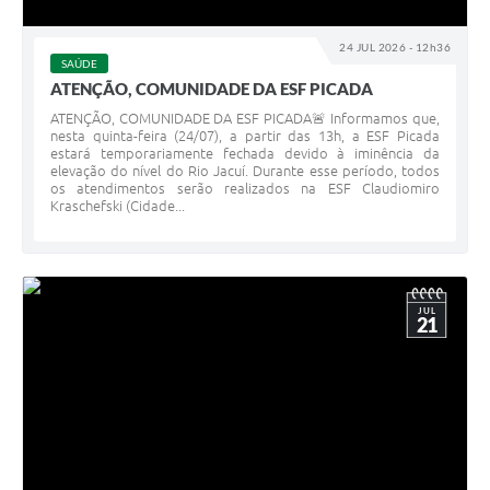
24 JUL 2026 - 12h36
SAÚDE
ATENÇÃO, COMUNIDADE DA ESF PICADA
ATENÇÃO, COMUNIDADE DA ESF PICADA🚨 Informamos que,
nesta quinta-feira (24/07), a partir das 13h, a ESF Picada
estará temporariamente fechada devido à iminência da
elevação do nível do Rio Jacuí. Durante esse período, todos
os atendimentos serão realizados na ESF Claudiomiro
Kraschefski (Cidade...
JUL
21