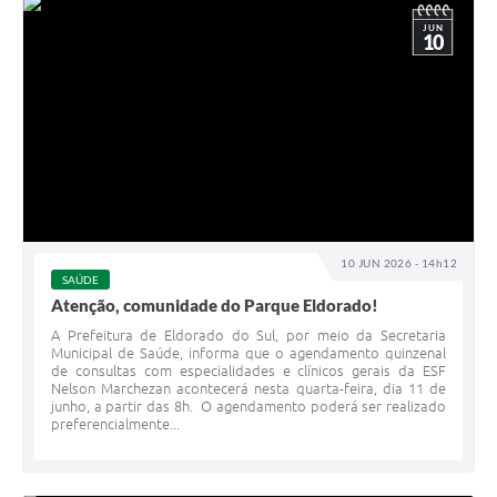
JUN
10
10 JUN 2026 - 14h12
SAÚDE
Atenção, comunidade do Parque Eldorado!
A Prefeitura de Eldorado do Sul, por meio da Secretaria
Municipal de Saúde, informa que o agendamento quinzenal
de consultas com especialidades e clínicos gerais da ESF
Nelson Marchezan acontecerá nesta quarta-feira, dia 11 de
junho, a partir das 8h. O agendamento poderá ser realizado
preferencialmente...