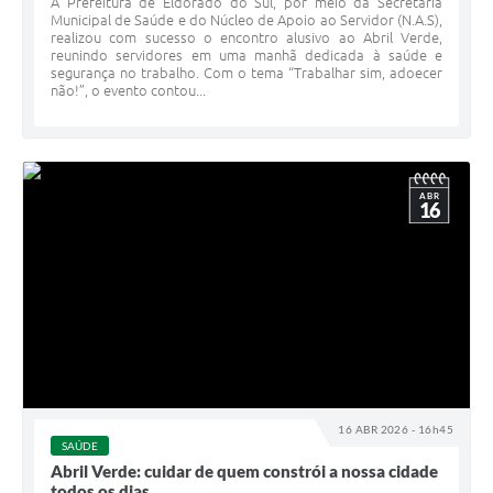
A Prefeitura de Eldorado do Sul, por meio da Secretaria
Municipal de Saúde e do Núcleo de Apoio ao Servidor (N.A.S),
realizou com sucesso o encontro alusivo ao Abril Verde,
reunindo servidores em uma manhã dedicada à saúde e
segurança no trabalho. Com o tema “Trabalhar sim, adoecer
não!”, o evento contou...
ABR
16
16 ABR 2026 - 16h45
SAÚDE
Abril Verde: cuidar de quem constrói a nossa cidade
todos os dias