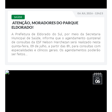
06 JUL 2026 - 13h23
SAÚDE
ATENÇÃO, MORADORES DO PARQUE
ELDORADO!
A Prefeitura de Eldorado do Sul, por meio da Secretaria
Municipal de Saúde, informa que o agendamento quinzenal
de consultas da ESF Nelson Marchezan será realizado nesta
quinta-feira, 09 de julho, a partir das 8h, para consultas com
especialidades e clínicos gerais. Os agendamentos poderão
ser feitos...
JUL
06