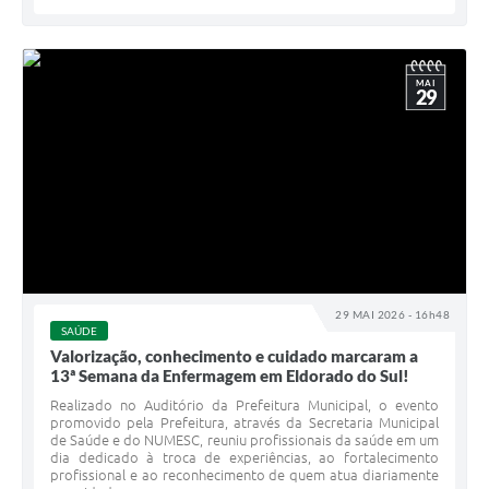
MAI
29
29 MAI 2026 - 16h48
SAÚDE
Valorização, conhecimento e cuidado marcaram a
13ª Semana da Enfermagem em Eldorado do Sul!
Realizado no Auditório da Prefeitura Municipal, o evento
promovido pela Prefeitura, através da Secretaria Municipal
de Saúde e do NUMESC, reuniu profissionais da saúde em um
dia dedicado à troca de experiências, ao fortalecimento
profissional e ao reconhecimento de quem atua diariamente