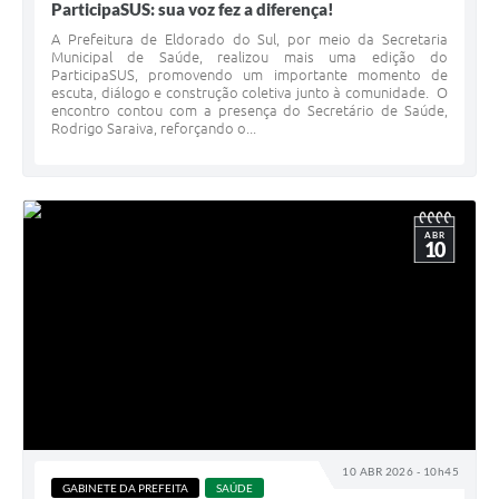
ParticipaSUS: sua voz fez a diferença!
A Prefeitura de Eldorado do Sul, por meio da Secretaria
Municipal de Saúde, realizou mais uma edição do
ParticipaSUS, promovendo um importante momento de
escuta, diálogo e construção coletiva junto à comunidade. O
encontro contou com a presença do Secretário de Saúde,
Rodrigo Saraiva, reforçando o...
ABR
10
10 ABR 2026 - 10h45
GABINETE DA PREFEITA
SAÚDE