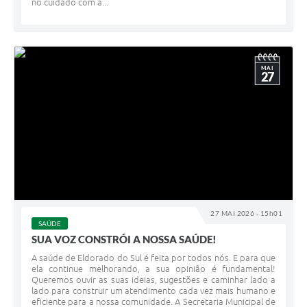
no cuidado com a...
MAI
27
27 MAI 2026 - 15h01
SAÚDE
SUA VOZ CONSTRÓI A NOSSA SAÚDE!
A saúde de Eldorado do Sul é feita por todos nós. E para que
ela continue melhorando, a sua opinião é fundamental!
Queremos ouvir as suas ideias, sugestões e caminhar lado a
lado para construir um atendimento cada vez mais humano e
eficiente para a nossa comunidade. A Secretaria Municipal de