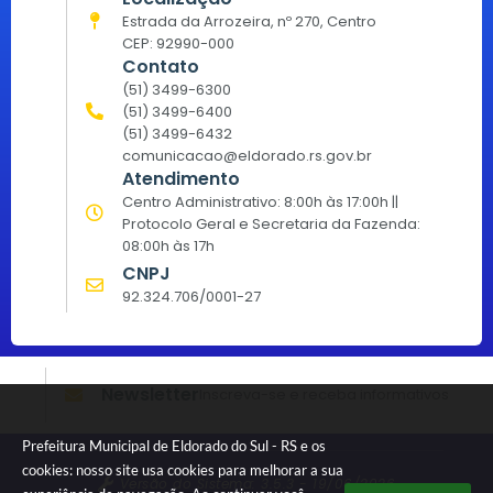
Estrada da Arrozeira, nº 270, Centro
CEP: 92990-000
Contato
(51) 3499-6300
(51) 3499-6400
(51) 3499-6432
comunicacao@eldorado.rs.gov.br
Atendimento
Centro Administrativo: 8:00h às 17:00h ||
Protocolo Geral e Secretaria da Fazenda:
08:00h às 17h
CNPJ
92.324.706/0001-27
Newsletter
Inscreva-se e receba informativos
Prefeitura Municipal de Eldorado do Sul - RS e os
cookies: nosso site usa cookies para melhorar a sua
Versão do Sistema:
3.5.3 - 19/06/2026