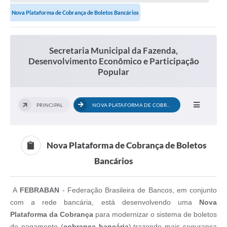
Participação Popular
Nova Plataforma de Cobrança de Boletos Bancários
Secretaria Municipal da Fazenda,
Desenvolvimento Econômico e Participação
Popular
PRINCIPAL
NOVA PLATAFORMA DE COBRANÇA DE BOLETOS...
Nova Plataforma de Cobrança de Boletos
Bancários
A
FEBRABAN
- Federação Brasileira de Bancos, em conjunto
com a rede bancária, está desenvolvendo uma
Nova
Plataforma da Cobrança
para modernizar o sistema de boletos
de pagamento (
cobrança bancária
),trazendo mais segurança