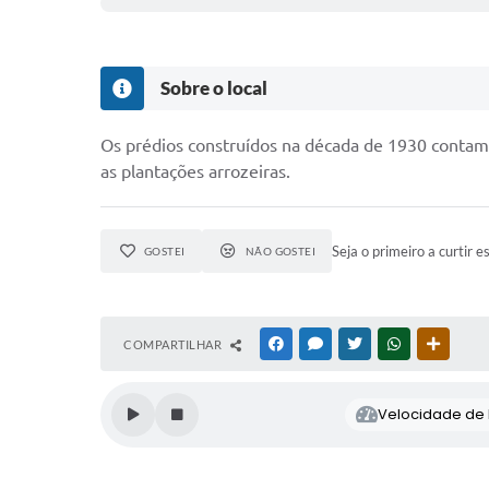
Sobre o local
Os prédios construídos na década de 1930 contam
as plantações arrozeiras.
Seja o primeiro a curtir e
GOSTEI
NÃO GOSTEI
COMPARTILHAR
FACEBOOK
MESSENGER
TWITTER
WHATSAPP
OUTRAS
Velocidade de l