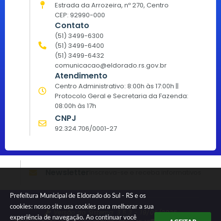
Estrada da Arrozeira, nº 270, Centro
CEP: 92990-000
Contato
(51) 3499-6300
(51) 3499-6400
(51) 3499-6432
comunicacao@eldorado.rs.gov.br
Atendimento
Centro Administrativo: 8:00h às 17:00h ||
Protocolo Geral e Secretaria da Fazenda:
08:00h às 17h
CNPJ
92.324.706/0001-27
Newsletter
Inscreva-se e receba informativos
Prefeitura Municipal de Eldorado do Sul - RS e os
cookies: nosso site usa cookies para melhorar a sua
Versão do Sistema:
3.5.3 - 19/06/2026
experiência de navegação. Ao continuar você