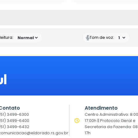
 MÍDIAS
eitura:
Tom de voz:
Contato
Atendimento
(51) 3499-6300
Centro Administrativo: 8:0
(51) 3499-6400
17:00h || Protocolo Geral e
(51) 3499-6432
Secretaria da Fazenda: 08
comunicacao@eldorado.rs.gov.br
17h