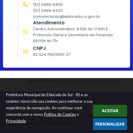
(51) 3499-6400
(51) 3499-6432
comunicacao@eldorado.rs.gov.br
Atendimento
Centro Administrativo: 8:00h às 17:00h ||
Protocolo Geral e Secretaria da Fazenda:
08:00h às 17h
CNPJ
92.324.706/0001-27
Newsletter
Inscreva-se e receba informativos
Prefeitura Municipal de Eldorado do Sul - RS e os
cookies: nosso site usa cookies para melhorar a sua
Versão do Sistema:
3.5.3 - 19/06/2026
experiência de navegação. Ao continuar você
Portal atualizado em:
06/08/2026 16:45
Dados Abertos
ACEITAR
concorda com a nossa
Política de Cookies
e
© Copyright Instar - 2006-2026. Todos os direitos
Privacidade
.
PERSONALIZAR
reservados -
Instar Tecnologia