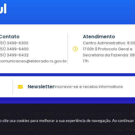
Contato
Atendimento
(51) 3499-6300
Centro Administrativo: 8:0
(51) 3499-6400
17:00h || Protocolo Geral e
(51) 3499-6432
Secretaria da Fazenda: 08
comunicacao@eldorado.rs.gov.br
17h
Newsletter
Inscreva-se e receba informativos
istema:
3.5.3 - 19/06/2026
Portal atualizado em:
07/08/2026 15:15
sso site usa cookies para melhorar a sua experiência de navegação. Ao continu
ight Instar - 2006-2026. Todos os direitos reservados -
Instar Tec