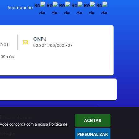
Acompanhe
CNPJ
0h às
92.324.706/0001-27
:00h às
Dados Abertos
ACEITAR
ar você concorda com a nossa
Política de
nologia
PERSONALIZAR