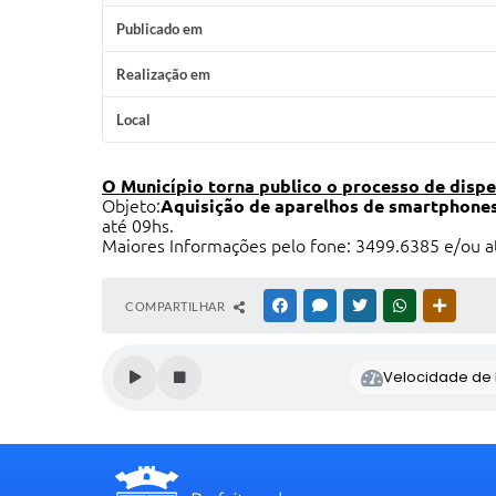
Publicado em
Realização em
Local
O Município torna publico o processo de dispe
Objeto:
Aquisição de aparelhos de smartphone
até 09hs.
Maiores Informações pelo fone: 3499.6385 e/ou 
COMPARTILHAR
FACEBOOK
MESSENGER
TWITTER
WHATSAPP
OUTRAS
Velocidade de l