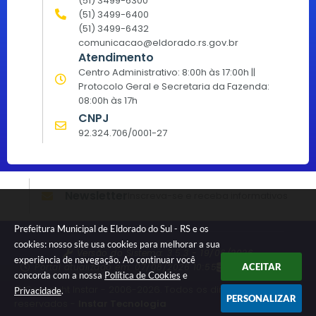
(51) 3499-6300
(51) 3499-6400
(51) 3499-6432
comunicacao@eldorado.rs.gov.br
Atendimento
Centro Administrativo: 8:00h às 17:00h ||
Protocolo Geral e Secretaria da Fazenda:
08:00h às 17h
CNPJ
92.324.706/0001-27
Newsletter
Inscreva-se e receba informativos
Prefeitura Municipal de Eldorado do Sul - RS e os
cookies: nosso site usa cookies para melhorar a sua
Versão do Sistema:
3.5.3 - 19/06/2026
experiência de navegação. Ao continuar você
Portal atualizado em:
07/08/2026 10:55
Dados Abertos
ACEITAR
concorda com a nossa
Política de Cookies
e
© Copyright Instar - 2006-2026. Todos os direitos
Privacidade
.
PERSONALIZAR
reservados -
Instar Tecnologia