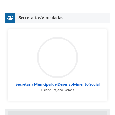
O Edital de Convocação, contendo todas as informações
necessárias para inscrição, habilitação, data e local da
eleição, encontra-se disponível neste site.
Secretarias Vinculadas
A participação da sociedade civil é essencial para o
fortalecimento do controle social e para a efetivação das
políticas públicas de assistência social no município.
Período de inscrições será do dia 11/12/2025 à
11/01/2026.
Secretaria Municipal de Desenvolvimento Social
Lisiane Trajano Gomes