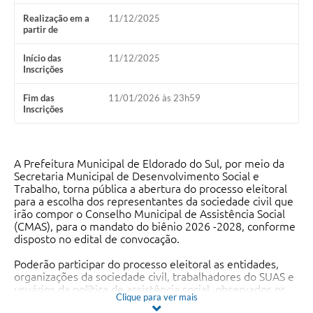
Realização em a
11/12/2025
partir de
Início das
11/12/2025
Inscrições
Fim das
11/01/2026 às 23h59
Inscrições
A Prefeitura Municipal de Eldorado do Sul, por meio da
Secretaria Municipal de Desenvolvimento Social e
Trabalho, torna pública a abertura do processo eleitoral
para a escolha dos representantes da sociedade civil que
irão compor o Conselho Municipal de Assistência Social
(CMAS), para o mandato do biênio 2026 -2028, conforme
disposto no edital de convocação.
Poderão participar do processo eleitoral as entidades,
organizações da sociedade civil, trabalhadores do SUAS e
usuários da política de assistência social, observados os
Clique para ver mais
critérios, prazos e procedimentos estabelecidos no edital.