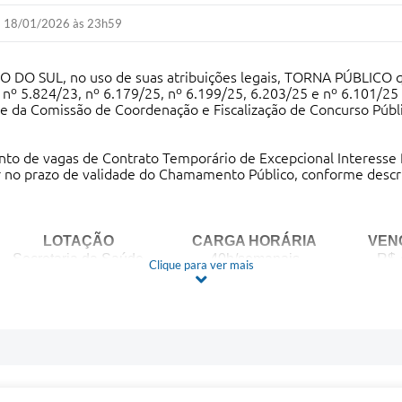
18/01/2026 às 23h59
SUL, no uso de suas atribuições legais, TORNA PÚBLICO que 
 nº 5.824/23, nº 6.179/25, nº 6.199/25, 6.203/25 e nº 6.101/25
de da Comissão de Coordenação e Fiscalização de Concurso Públic
o de vagas de Contrato Temporário de Excepcional Interesse 
ir no prazo de validade do Chamamento Público, conforme descr
LOTAÇÃO
CARGA HORÁRIA
VEN
Secretaria da Saúde
40h/semanais
R$ 
Clique para ver mais
Secretaria da Saúde
20h/semanais
R$ 
Secretaria de Agricultura
30h/semanais
R$ 
Secretaria da Saúde
20h/semanais
R$ 
nternet, através do link
https://www.eldorado.rs.gov.br/chamam