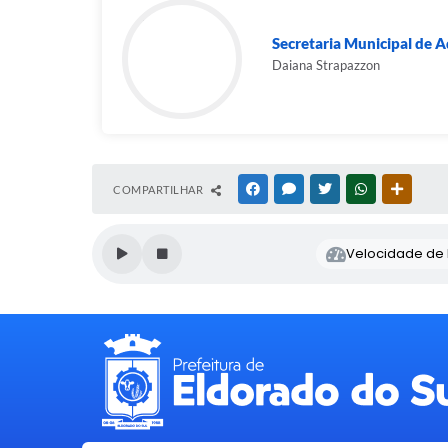
Secretaria Municipal de 
Daiana Strapazzon
COMPARTILHAR
FACEBOOK
MESSENGER
TWITTER
WHATSAPP
OUTRAS
Velocidade de l