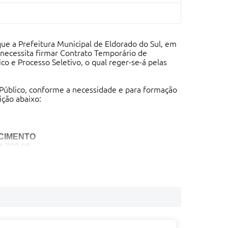
a Prefeitura Municipal de Eldorado do Sul, em
 necessita firmar Contrato Temporário de
o e Processo Seletivo, o qual reger-se-á pelas
Público, conforme a necessidade e para formação
ição abaixo:
CIMENTO
4.700,00
9.000,00
9.000,00
9.000,00
ento-publico-02-2026--
, no período de