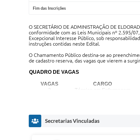
Fim das Inscrições
O SECRETÁRIO DE ADMINISTRAÇÃO DE ELDORADO DO 
conformidade com as Leis Municipais nº 2.595/07,
Excepcional Interesse Público, sob responsabilida
instruções contidas neste Edital.
O Chamamento Público destina-se ao preenchiment
de cadastro reserva, das vagas que vierem a surg
QUADRO DE VAGAS
VAGAS
CARGO
2
Técnico em Enfermagem
1
Médico Psiquiatra
1
Médico Veterinário
1
Médico Clínico Geral
Secretarias Vinculadas
As inscrições deverão ser realizadas somente via I
15/01/2026
a 18/01/2026
.