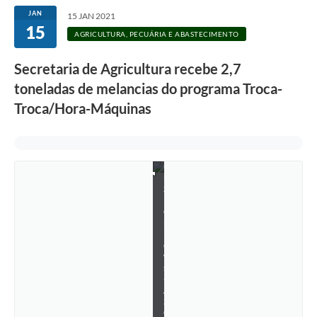
JAN
15 JAN 2021
15
F
AGRICULTURA, PECUÁRIA E ABASTECIMENTO
o
t
o
Secretaria de Agricultura recebe 2,7
:
toneladas de melancias do programa Troca-
K
a
Troca/Hora-Máquinas
i
n
a
n
K
u
n
z
l
e
r
M
e
w
s
-
A
S
C