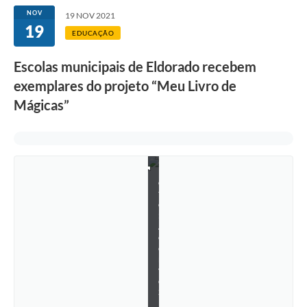
NOV
19 NOV 2021
19
EDUCAÇÃO
Escolas municipais de Eldorado recebem
exemplares do projeto “Meu Livro de
Mágicas”
F
o
t
o
:
A
c
e
r
v
o
S
M