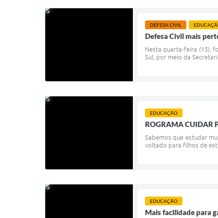
DEFESA CIVIL
EDUCAÇÃ
Defesa Civil mais per
Nesta quarta-feira (15), 
Sul, por meio da Secretari
EDUCAÇÃO
ROGRAMA CUIDAR PARA
Sabemos que estudar muda
voltado para filhos de es
EDUCAÇÃO
Mais facilidade para g