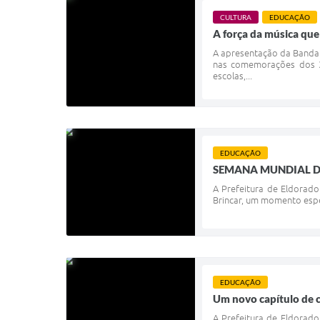
CULTURA
EDUCAÇÃO
A força da música que
A apresentação da Banda 
nas comemorações dos 3
escolas,...
EDUCAÇÃO
SEMANA MUNDIAL D
A Prefeitura de Eldorado
Brincar, um momento espec
EDUCAÇÃO
Um novo capítulo de 
A Prefeitura de Eldorad