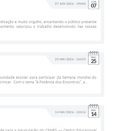
JUN
07 JUN 2026 - 19h00
07
edicação e muito orgulho, encantando o público presente
omento valorizou o trabalho desenvolvido nas nossas
MAI
25 MAI 2026 - 16h35
25
munidade escolar para participar da Semana Mundial do
brincar. Com o tema “A Potência dos Encontros”, a...
MAI
14 MAI 2026 - 12h16
14
dade para a inauguração do CEMES — Centro Educacional