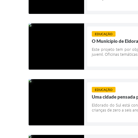
EDUCAÇÃO
O Município de Eldora
Este projeto tem por obj
juvenil. Oficinas temática
EDUCAÇÃO
Uma cidade pensada pa
Eldorado do Sul está cons
crianças de zero a seis a