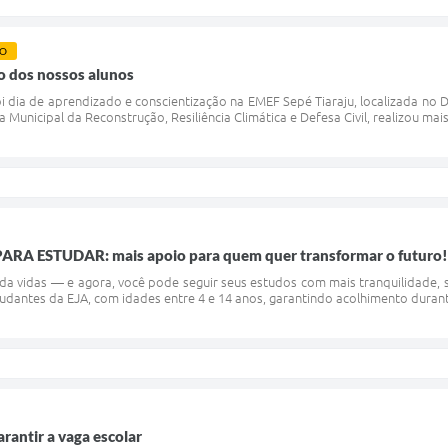
O
to dos nossos alunos
foi dia de aprendizado e conscientização na EMEF Sepé Tiaraju, localizada no
a Municipal da Reconstrução, Resiliência Climática e Defesa Civil, realizou ma
 ESTUDAR: mais apoio para quem quer transformar o futuro!
 vidas — e agora, você pode seguir seus estudos com mais tranquilidade, 
tudantes da EJA, com idades entre 4 e 14 anos, garantindo acolhimento durant
arantir a vaga escolar