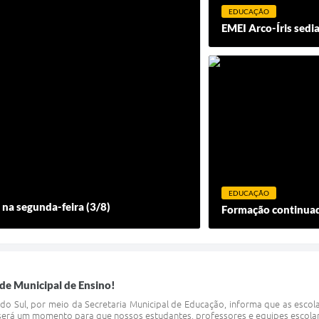
EDUCAÇÃO
EMEI Arco-Íris sed
EDUCAÇÃO
na segunda-feira (3/8)
Formação continuada
de Municipal de Ensino!
 do Sul, por meio da Secretaria Municipal de Educação, informa que as escol
 será um momento para que nossos estudantes, professores e equipes escolare