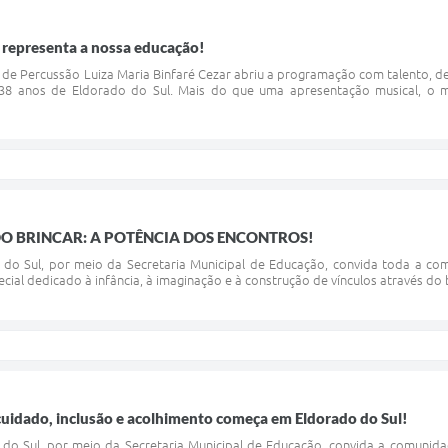
 representa a nossa educação!
de Percussão Luiza Maria Binfaré Cezar abriu a programação com talento, d
8 anos de Eldorado do Sul. Mais do que uma apresentação musical, o m
O BRINCAR: A POTÊNCIA DOS ENCONTROS!
 do Sul, por meio da Secretaria Municipal de Educação, convida toda a co
ial dedicado à infância, à imaginação e à construção de vínculos através do 
cuidado, inclusão e acolhimento começa em Eldorado do Sul!
o do Sul, por meio da Secretaria Municipal de Educação, convida a comuni