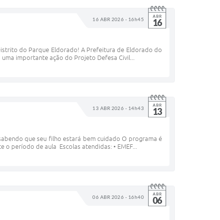
ABR
16 ABR 2026 - 16h45
16
 Distrito do Parque Eldorado! A Prefeitura de Eldorado do
is uma importante ação do Projeto Defesa Civil...
ABR
13 ABR 2026 - 14h43
13
sabendo que seu filho estará bem cuidado O programa é
e o período de aula Escolas atendidas: • EMEF...
ABR
06 ABR 2026 - 16h40
06