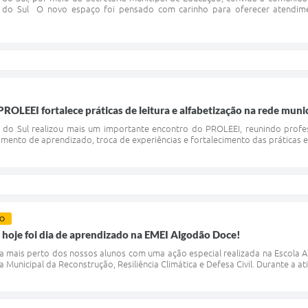
do do Sul O novo espaço foi pensado com carinho para oferecer atendime
ROLEEI fortalece práticas de leitura e alfabetização na rede muni
 do Sul realizou mais um importante encontro do PROLEEI, reunindo profes
mento de aprendizado, troca de experiências e fortalecimento das práticas 
O
a: hoje foi dia de aprendizado na EMEI Algodão Doce!
nda mais perto dos nossos alunos com uma ação especial realizada na Escola
a Municipal da Reconstrução, Resiliência Climática e Defesa Civil. Durante a a