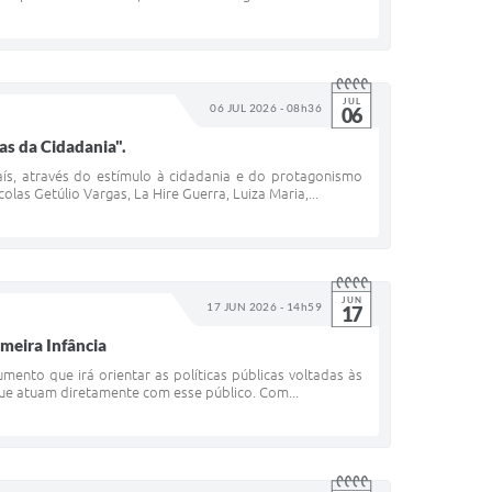
JUL
06 JUL 2026 - 08h36
06
as da Cidadania".
aís, através do estímulo à cidadania e do protagonismo
olas Getúlio Vargas, La Hire Guerra, Luiza Maria,...
JUN
17 JUN 2026 - 14h59
17
meira Infância
mento que irá orientar as políticas públicas voltadas às
 que atuam diretamente com esse público. Com...