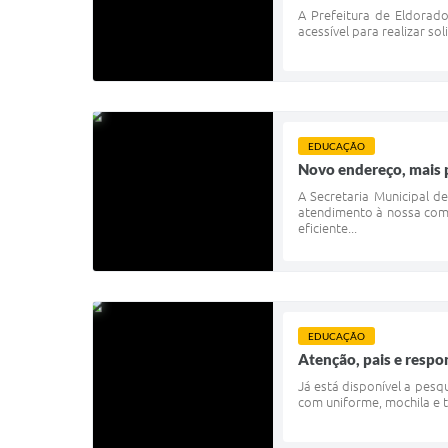
A Prefeitura de Eldorado
acessível para realizar so
EDUCAÇÃO
Novo endereço, mais 
A Secretaria Municipal 
atendimento à nossa comu
eficiente...
EDUCAÇÃO
Atenção, pais e respo
Já está disponível a pes
com uniforme, mochila e t