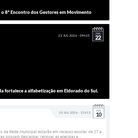
ia o 8º Encontro dos Gestores em Movimento
JUL
22 JUL 2026 - 09h35
22
 fortalece a alfabetização em Eldorado do Sul.
JUL
10 JUL 2026 - 12h53
10
as da Rede Municipal estarão em recesso escolar de 27 a
s possam descansar, renovar as energias e...