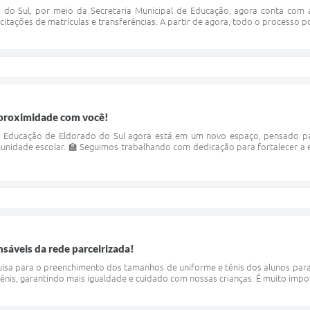
 do Sul, por meio da Secretaria Municipal de Educação, agora conta com a
licitações de matrículas e transferências. A partir de agora, todo o processo po
proximidade com você!
de Educação de Eldorado do Sul agora está em um novo espaço, pensado pa
nidade escolar. 🏫 Seguimos trabalhando com dedicação para fortalecer a 
nsáveis da rede parceirizada!
quisa para o preenchimento dos tamanhos de uniforme e tênis dos alunos par
ênis, garantindo mais igualdade e cuidado com nossas crianças. É muito impo