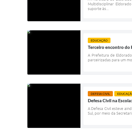
Multidisciplinar Eldora
suporte às...
EDUCAÇÃO
Terceiro encontro do P
A Prefeitura de Eldorado
parceirizadas para um mo
DEFESA CIVIL
EDUCAÇÃ
Defesa Civil na Escol
A Defesa Civil esteve ai
Sul, por meio da Secretari