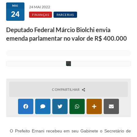
a
S
MAI
24 MAI 2022
c
24
h
FINANÇAS
PARCERIAS
e
l
Deputado Federal Márcio Biolchi envia
l
-
emenda parlamentar no valor de R$ 400.000
A
s
c
o
m
COMPARTILHAR
O Prefeito Ernani recebeu em seu Gabinete o Secretário de