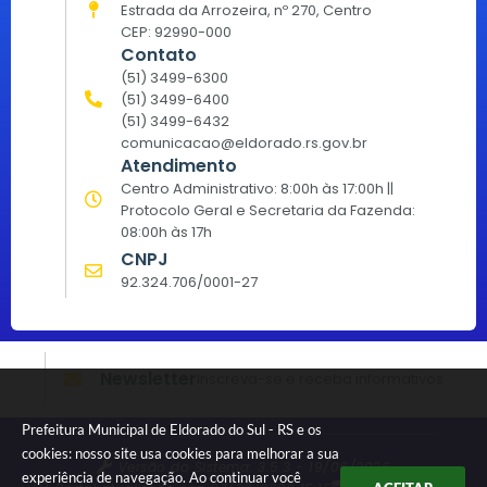
Estrada da Arrozeira, nº 270, Centro
CEP: 92990-000
Contato
(51) 3499-6300
(51) 3499-6400
(51) 3499-6432
comunicacao@eldorado.rs.gov.br
Atendimento
Centro Administrativo: 8:00h às 17:00h ||
Protocolo Geral e Secretaria da Fazenda:
08:00h às 17h
CNPJ
92.324.706/0001-27
Newsletter
Inscreva-se e receba informativos
Prefeitura Municipal de Eldorado do Sul - RS e os
cookies: nosso site usa cookies para melhorar a sua
Versão do Sistema:
3.5.3 - 19/06/2026
experiência de navegação. Ao continuar você