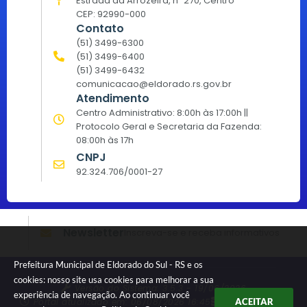
Estrada da Arrozeira, nº 270, Centro
CEP: 92990-000
Contato
(51) 3499-6300
(51) 3499-6400
(51) 3499-6432
comunicacao@eldorado.rs.gov.br
Atendimento
Centro Administrativo: 8:00h às 17:00h ||
Protocolo Geral e Secretaria da Fazenda:
08:00h às 17h
CNPJ
92.324.706/0001-27
Newsletter
Inscreva-se e receba informativos
Prefeitura Municipal de Eldorado do Sul - RS e os
cookies: nosso site usa cookies para melhorar a sua
Versão do Sistema:
3.5.3 - 19/06/2026
experiência de navegação. Ao continuar você
Portal atualizado em:
06/08/2026 16:45
Dados Abertos
ACEITAR