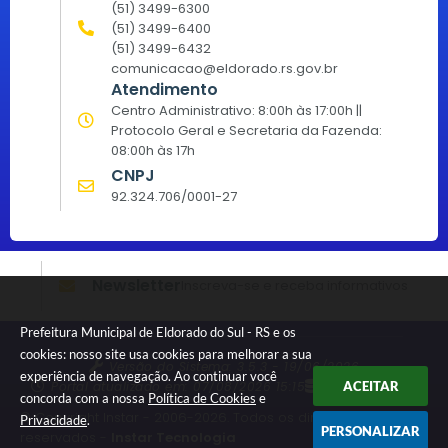
(51) 3499-6300
(51) 3499-6400
(51) 3499-6432
comunicacao@eldorado.rs.gov.br
Atendimento
Centro Administrativo: 8:00h às 17:00h ||
Protocolo Geral e Secretaria da Fazenda:
08:00h às 17h
CNPJ
92.324.706/0001-27
Newsletter
Inscreva-se e receba informativos
Prefeitura Municipal de Eldorado do Sul - RS e os
cookies: nosso site usa cookies para melhorar a sua
Versão do Sistema:
3.5.3 - 19/06/2026
experiência de navegação. Ao continuar você
Portal atualizado em:
07/08/2026 15:15
Dados Abertos
ACEITAR
concorda com a nossa
Política de Cookies
e
© Copyright Instar - 2006-2026. Todos os direitos
Privacidade
.
PERSONALIZAR
reservados -
Instar Tecnologia