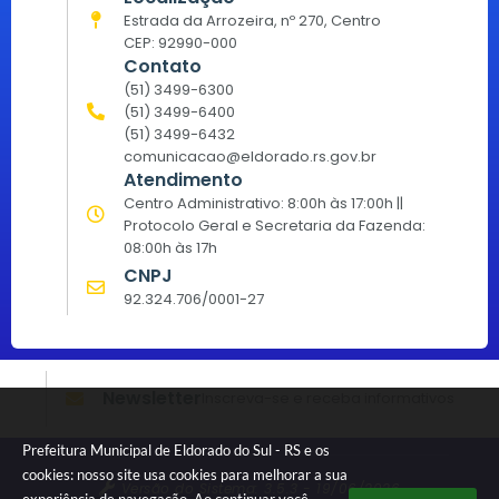
Estrada da Arrozeira, nº 270, Centro
CEP: 92990-000
Contato
(51) 3499-6300
(51) 3499-6400
(51) 3499-6432
comunicacao@eldorado.rs.gov.br
Atendimento
Centro Administrativo: 8:00h às 17:00h ||
Protocolo Geral e Secretaria da Fazenda:
08:00h às 17h
CNPJ
92.324.706/0001-27
Newsletter
Inscreva-se e receba informativos
Prefeitura Municipal de Eldorado do Sul - RS e os
cookies: nosso site usa cookies para melhorar a sua
Versão do Sistema:
3.5.3 - 19/06/2026