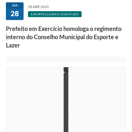
ABR
28 ABR 2023
28
ESPORTES,LAZER E JUVENTUDE
Prefeito em Exercício homologa o regimento
interno do Conselho Municipal do Esporte e
Lazer
L
e
a
n
d
r
o
L
e
o
p
o
l
d
o
-
A
s
c