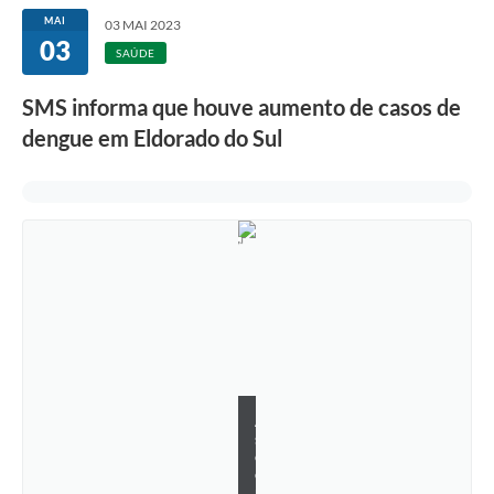
MAI
03 MAI 2023
03
SAÚDE
SMS informa que houve aumento de casos de
dengue em Eldorado do Sul
A
s
c
o
m