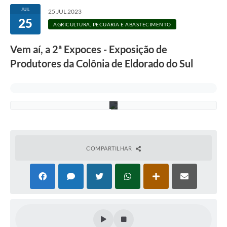
S
c
JUL
25 JUL 2023
h
25
u
AGRICULTURA, PECUÁRIA E ABASTECIMENTO
l
t
Vem aí, a 2ª Expoces - Exposição de
z
-
Produtores da Colônia de Eldorado do Sul
A
s
c
o
m
COMPARTILHAR