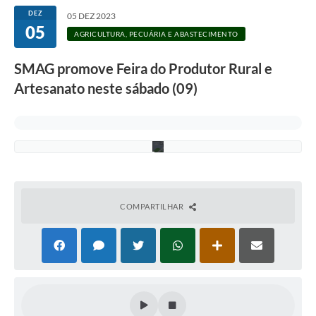
S
c
DEZ
05 DEZ 2023
h
05
u
AGRICULTURA, PECUÁRIA E ABASTECIMENTO
l
t
SMAG promove Feira do Produtor Rural e
z
-
Artesanato neste sábado (09)
A
s
c
o
m
COMPARTILHAR