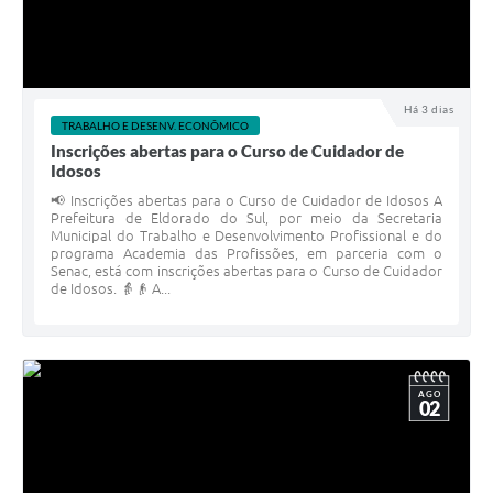
Há 3 dias
TRABALHO E DESENV. ECONÔMICO
Inscrições abertas para o Curso de Cuidador de
Idosos
📢 Inscrições abertas para o Curso de Cuidador de Idosos A
Prefeitura de Eldorado do Sul, por meio da Secretaria
Municipal do Trabalho e Desenvolvimento Profissional e do
programa Academia das Profissões, em parceria com o
Senac, está com inscrições abertas para o Curso de Cuidador
de Idosos. 👵👴 A...
AGO
02