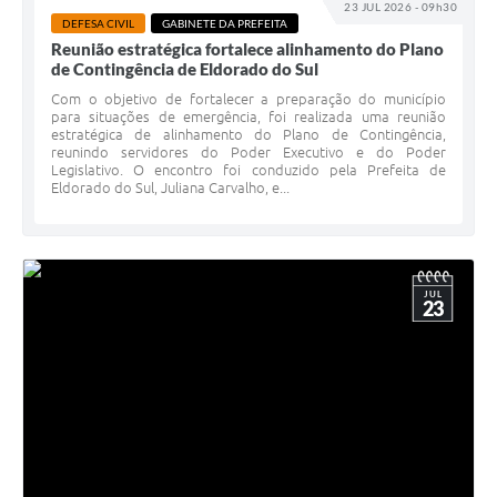
23 JUL 2026 - 09h30
DEFESA CIVIL
GABINETE DA PREFEITA
Reunião estratégica fortalece alinhamento do Plano
de Contingência de Eldorado do Sul
Com o objetivo de fortalecer a preparação do município
para situações de emergência, foi realizada uma reunião
estratégica de alinhamento do Plano de Contingência,
reunindo servidores do Poder Executivo e do Poder
Legislativo. O encontro foi conduzido pela Prefeita de
Eldorado do Sul, Juliana Carvalho, e...
JUL
23