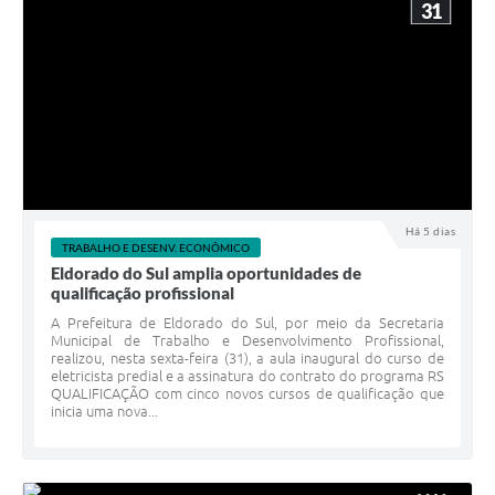
31
Há 5 dias
TRABALHO E DESENV. ECONÔMICO
Eldorado do Sul amplia oportunidades de
qualificação profissional
A Prefeitura de Eldorado do Sul, por meio da Secretaria
Municipal de Trabalho e Desenvolvimento Profissional,
realizou, nesta sexta-feira (31), a aula inaugural do curso de
eletricista predial e a assinatura do contrato do programa RS
QUALIFICAÇÃO com cinco novos cursos de qualificação que
inicia uma nova...