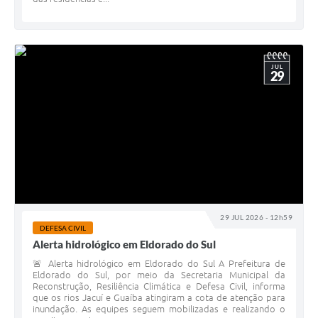
JUL
29
29 JUL 2026 - 12h59
DEFESA CIVIL
Alerta hidrológico em Eldorado do Sul
🚨 Alerta hidrológico em Eldorado do Sul A Prefeitura de
Eldorado do Sul, por meio da Secretaria Municipal da
Reconstrução, Resiliência Climática e Defesa Civil, informa
que os rios Jacuí e Guaíba atingiram a cota de atenção para
inundação. As equipes seguem mobilizadas e realizando o