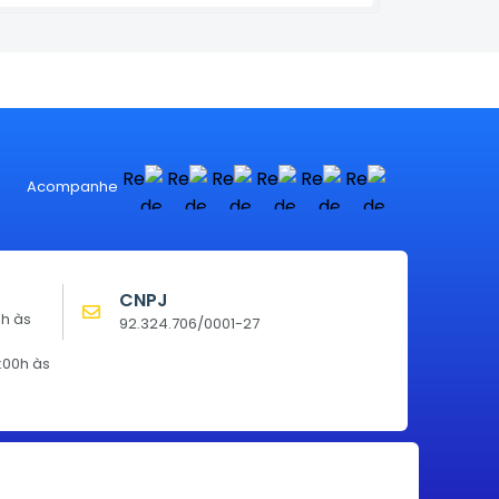
Acompanhe
CNPJ
0h às
92.324.706/0001-27
:00h às