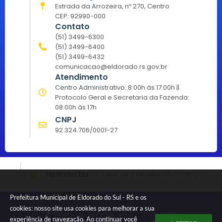
Estrada da Arrozeira, nº 270, Centro
CEP: 92990-000
Contato
(51) 3499-6300
(51) 3499-6400
(51) 3499-6432
comunicacao@eldorado.rs.gov.br
Atendimento
Centro Administrativo: 8:00h às 17:00h ||
Protocolo Geral e Secretaria da Fazenda:
08:00h às 17h
CNPJ
92.324.706/0001-27
Newsletter
Inscreva-se e receba informativos
Prefeitura Municipal de Eldorado do Sul - RS e os
cookies: nosso site usa cookies para melhorar a sua
Versão do Sistema:
3.5.3 - 19/06/2026
experiência de navegação. Ao continuar você