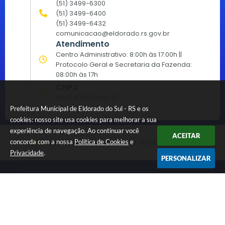
(51) 3499-6300
(51) 3499-6400
(51) 3499-6432
comunicacao@eldorado.rs.gov.br
Atendimento
Centro Administrativo: 8:00h às 17:00h ||
Protocolo Geral e Secretaria da Fazenda:
08:00h às 17h
CNPJ
92.324.706/0001-27
Prefeitura Municipal de Eldorado do Sul - RS e os
cookies: nosso site usa cookies para melhorar a sua
experiência de navegação. Ao continuar você
ACEITAR
Newsletter
Inscreva-se e receba informativos
concorda com a nossa
Política de Cookies
e
Privacidade
.
PERSONALIZAR
Versão do Sistema:
3.5.3 - 19/06/2026
Portal atualizado em:
07/08/2026 15:15
Dados Abertos
© Copyright Instar - 2006-2026. Todos os direitos
reservados -
Instar Tecnologia