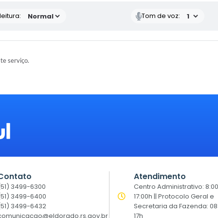
eitura:
Tom de voz:
ste serviço.
Contato
Atendimento
(51) 3499-6300
Centro Administrativo: 8:0
(51) 3499-6400
17:00h || Protocolo Geral e
(51) 3499-6432
Secretaria da Fazenda: 08
comunicacao@eldorado.rs.gov.br
17h