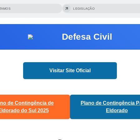
TAMOS
LEGISLAÇÃO
Defesa Civil
Visitar Site Oficial
ano de Contingência de
Plano de Contingência 
Eldorado do Sul 2025
Eldorado