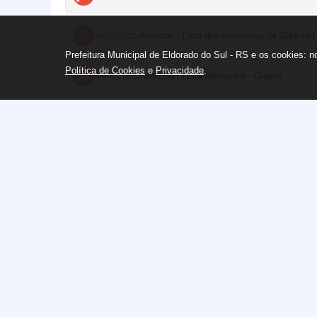
Notícias | Lista dos moradores de Eldorado
06/05/2024
Prefeitura Municipal de Eldorado do Sul - RS e os cookies: 
Política de Cookies
e
Privacidade
.
Notícias | Lista Abrigados - Guaiba
04/05/2024
Notícias | Lista Abrigados - Sertão Santana
04/05/2024
Decretos Municipais | DECRETO Nº 10.05
01/05/2024
Sem categoria | Decreto 9272-22
16/08/2022
Sem categoria | Membros da Defesa Civil 
18/11/2020
Sem categoria | Decreto de Emergência nº
28/10/2020