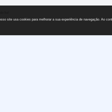
 do Sul
nosso site usa cookies para melhorar a sua experiência de navegação. Ao co
.
6
- Decreto 7.800/2019
 6738 - Inundação Outubro de 2016