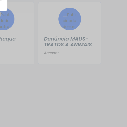
heque
Denúncia MAUS-
Leis M
TRATOS A ANIMAIS
Acessar
Acessar