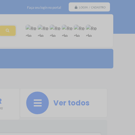
Faça seu login no portal
LOGIN / CADASTRO
R
Ver todos
os