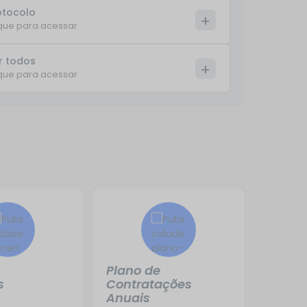
otocolo
que para acessar
r todos
que para acessar
Plano de
s
Contratações
Anuais