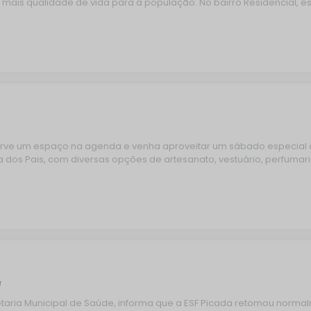
mais qualidade de vida para a população. No bairro Residencial, 
erve um espaço na agenda e venha aproveitar um sábado especial co
Dia dos Pais, com diversas opções de artesanato, vestuário, perfum
a
retaria Municipal de Saúde, informa que a ESF Picada retomou norma