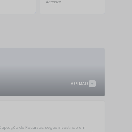
Acessar
DEFESA 
138
Conta
VER MAIS
24/0
e Captação de Recursos, segue investindo em