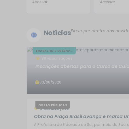
Acessar
Acessar
Fique por dentro das novid
Notícias
TRABALHO E DESENV....
88
visualizações
Inscrições abertas para o Curso de Cui
03/08/2026
OBRAS PÚBLICAS
8
visualizações
Obra na Praça Brasil avança e marca u
A Prefeitura de Eldorado do Sul, por meio da Sec