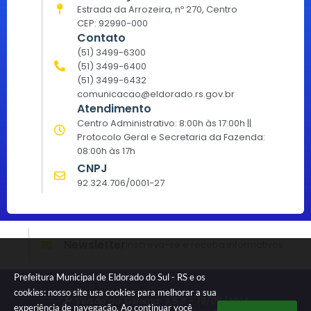
Estrada da Arrozeira, nº 270, Centro
CEP: 92990-000
Contato
(51) 3499-6300
(51) 3499-6400
(51) 3499-6432
comunicacao@eldorado.rs.gov.br
Atendimento
Centro Administrativo: 8:00h às 17:00h ||
Protocolo Geral e Secretaria da Fazenda:
08:00h às 17h
CNPJ
92.324.706/0001-27
Newsletter
Inscreva-se e receba informativos
Prefeitura Municipal de Eldorado do Sul - RS e os
cookies: nosso site usa cookies para melhorar a sua
Versão do Sistema:
3.5.3 - 19/06/2026
experiência de navegação. Ao continuar você