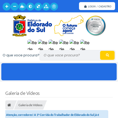
LOGIN / CADASTRO
O que voce procura?
Galeria de Vídeos
Galeria de Vídeos
Atenção, corredores! A 1ª Corrida do Trabalhador de Eldorado do Sul já é