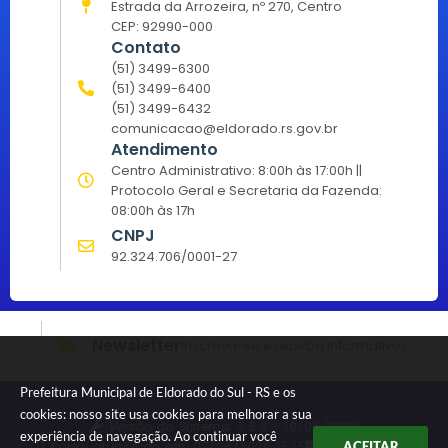
Estrada da Arrozeira, nº 270, Centro
CEP: 92990-000
Contato
(51) 3499-6300
(51) 3499-6400
(51) 3499-6432
comunicacao@eldorado.rs.gov.br
Atendimento
Centro Administrativo: 8:00h às 17:00h ||
Protocolo Geral e Secretaria da Fazenda:
08:00h às 17h
CNPJ
92.324.706/0001-27
Newsletter
Inscreva-se e receba informativos
Prefeitura Municipal de Eldorado do Sul - RS e os
cookies: nosso site usa cookies para melhorar a sua
Versão do Sistema:
3.5.3 - 19/06/2026
experiência de navegação. Ao continuar você
Portal atualizado em:
07/08/2026 15:15
Dados Abertos
ACEITAR