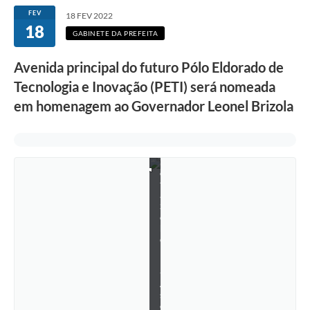
FEV
18 FEV 2022
F
18
o
GABINETE DA PREFEITA
t
o
:
Avenida principal do futuro Pólo Eldorado de
G
Tecnologia e Inovação (PETI) será nomeada
a
b
em homenagem ao Governador Leonel Brizola
r
i
e
l
a
M
o
t
a
S
c
h
e
l
l
-
A
s
c