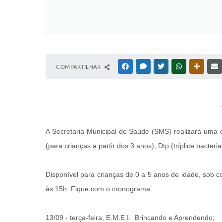
COMPARTILHAR
FACEBOOK
MESSENGER
TWITTER
WHATSAPP
OUTRAS
A Secretaria Municipal de Saúde (SMS) realizará uma c
(para crianças a partir dos 3 anos), Dtp (tríplice bacteri
Disponível para crianças de 0 a 5 anos de idade, sob 
às 15h. Fique com o cronograma:
13/09 - terça-feira, E.M.E.I. Brincando e Aprendendo;