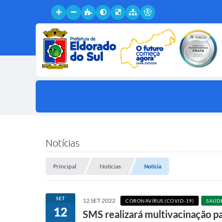
Notícias
Principal
Notícias
Notícia
SET
12 SET 2022
CORONAVÍRUS (COVID-19)
SAÚD
12
SMS realizará multivacinação par