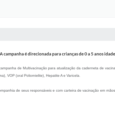
 MÍDIAS
RECEBA NOTÍCIAS
A campanha é direcionada para crianças de 0 a 5 anos idad
ampanha de Multivacinação para atualização da caderneta de vacinas,
ana), VOP (oral Poliomielite), Hepatite A e Varicela.
companhia de seus responsáveis e com carteira de vacinação em mãos,