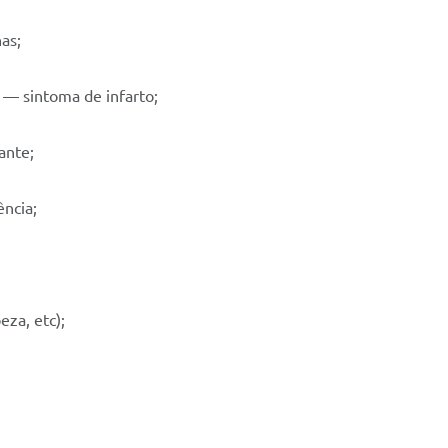
as;
 — sintoma de infarto;
ante;
ncia;
za, etc);