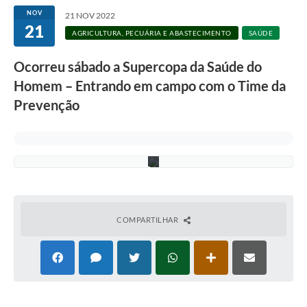
r
NOV
21 NOV 2022
d
21
o
AGRICULTURA, PECUÁRIA E ABASTECIMENTO
SAÚDE
D
u
Ocorreu sábado a Supercopa da Saúde do
t
r
Homem – Entrando em campo com o Time da
a
-
Prevenção
A
s
c
o
m
COMPARTILHAR