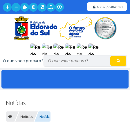
LOGIN / CADASTRO
O que voce procura?
F
o
t
o
s
Notícias
:
L
e
Notícias
Notícia
o
n
a