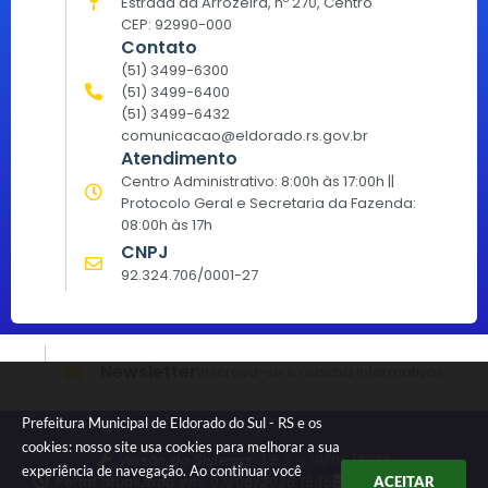
Estrada da Arrozeira, nº 270, Centro
CEP: 92990-000
Contato
(51) 3499-6300
(51) 3499-6400
(51) 3499-6432
comunicacao@eldorado.rs.gov.br
Atendimento
Centro Administrativo: 8:00h às 17:00h ||
Protocolo Geral e Secretaria da Fazenda:
08:00h às 17h
CNPJ
92.324.706/0001-27
Newsletter
Inscreva-se e receba informativos
Prefeitura Municipal de Eldorado do Sul - RS e os
cookies: nosso site usa cookies para melhorar a sua
Versão do Sistema:
3.5.3 - 19/06/2026
experiência de navegação. Ao continuar você
Portal atualizado em:
07/08/2026 15:15
Dados Abertos
ACEITAR