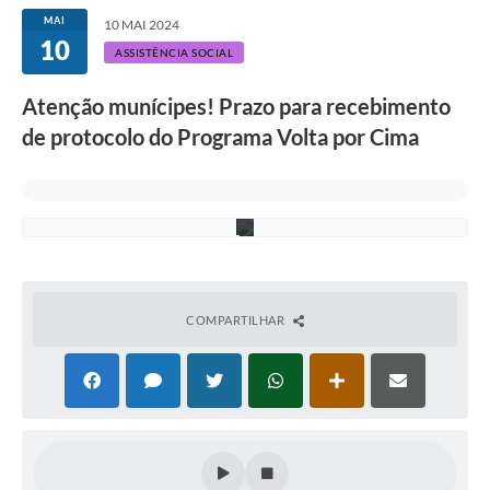
n
a
MAI
10 MAI 2024
R
10
o
ASSISTÊNCIA SOCIAL
c
h
Atenção munícipes! Prazo para recebimento
a
-
de protocolo do Programa Volta por Cima
A
s
c
o
m
COMPARTILHAR