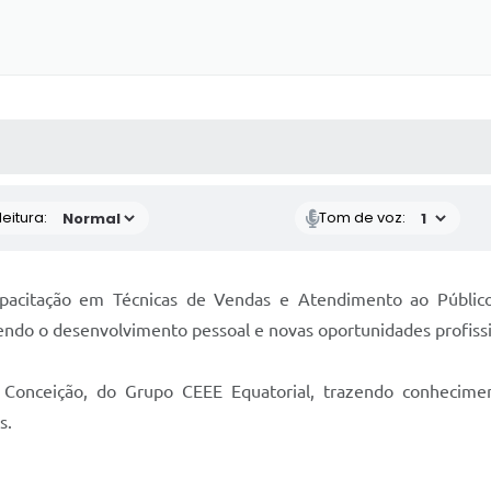
 MÍDIAS
RECEBA NOTÍCIAS
eitura:
Tom de voz:
pacitação em Técnicas de Vendas e Atendimento ao Público,
cendo o desenvolvimento pessoal e novas oportunidades profissi
 Conceição, do Grupo CEEE Equatorial, trazendo conhecime
s.