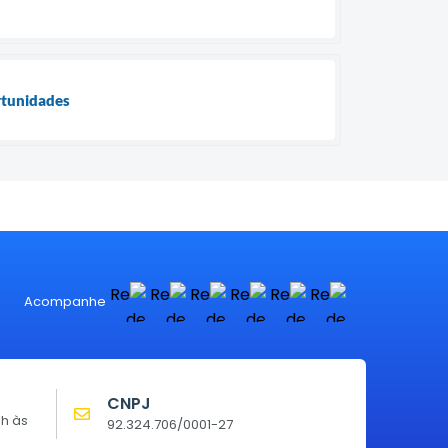
rtunidades
Acompanhe
CNPJ
0h às
92.324.706/0001-27