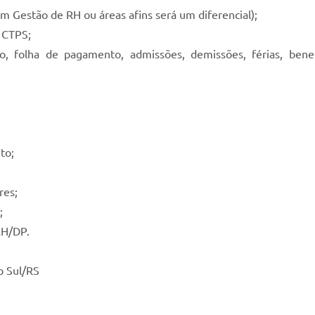
m Gestão de RH ou áreas afins será um diferencial);
 CTPS;
, folha de pagamento, admissões, demissões, férias, benef
to;
res;
;
RH/DP.
o Sul/RS