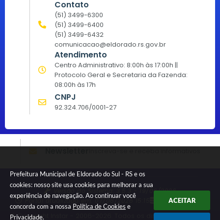
Contato
(51) 3499-6300
(51) 3499-6400
(51) 3499-6432
comunicacao@eldorado.rs.gov.br
Atendimento
Centro Administrativo: 8:00h às 17:00h ||
Protocolo Geral e Secretaria da Fazenda:
08:00h às 17h
CNPJ
92.324.706/0001-27
Newsletter
Inscreva-se e receba informativos
Prefeitura Municipal de Eldorado do Sul - RS e os
cookies: nosso site usa cookies para melhorar a sua
Versão do Sistema:
3.5.3 - 19/06/2026
experiência de navegação. Ao continuar você
Portal atualizado em:
07/08/2026 15:15
Dados Abertos
ACEITAR
concorda com a nossa
Política de Cookies
e
© Copyright Instar - 2006-2026. Todos os direitos
Privacidade
.