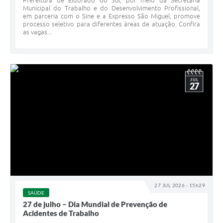
Prefeitura de Eldorado do Sul, por meio da Secretaria
Municipal do Trabalho e do Desenvolvimento Profissional,
em parceria com o Sine e a Expresso São Miguel, promove
processo seletivo para diferentes áreas de atuação. Confira
as vagas...
JUL
27
27 JUL 2026 - 15h29
SAÚDE
27 de julho – Dia Mundial de Prevenção de
Acidentes de Trabalho