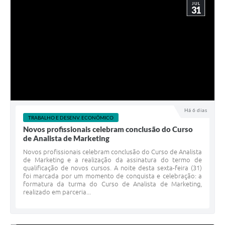
JUL
31
Há 6 dias
TRABALHO E DESENV. ECONÔMICO
Novos profissionais celebram conclusão do Curso
de Analista de Marketing
Novos profissionais celebram conclusão do Curso de Analista
de Marketing e a realização da assinatura do termo de
qualificação de novos cursos. A noite desta sexta-feira (31)
foi marcada por um momento de conquista e celebração: a
formatura da turma do Curso de Analista de Marketing,
realizado em parceria...