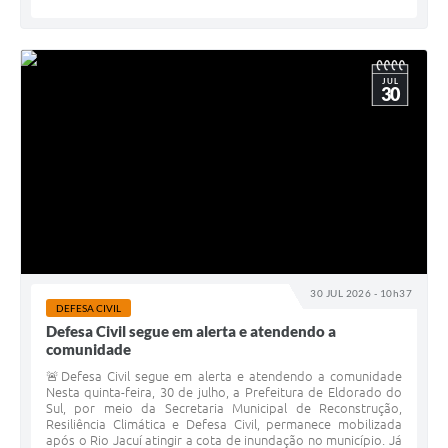
JUL
30
30 JUL 2026 - 10h37
DEFESA CIVIL
Defesa Civil segue em alerta e atendendo a
comunidade
🚨Defesa Civil segue em alerta e atendendo a comunidade
Nesta quinta-feira, 30 de julho, a Prefeitura de Eldorado do
Sul, por meio da Secretaria Municipal de Reconstrução,
Resiliência Climática e Defesa Civil, permanece mobilizada
após o Rio Jacuí atingir a cota de inundação no município. Já