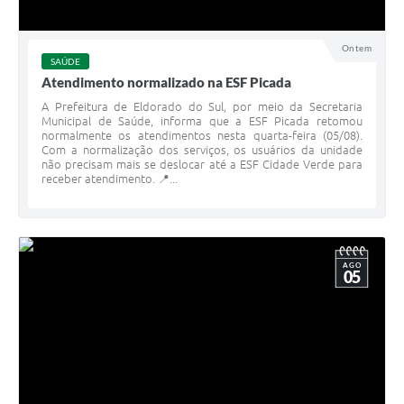
Ontem
SAÚDE
Atendimento normalizado na ESF Picada
A Prefeitura de Eldorado do Sul, por meio da Secretaria
Municipal de Saúde, informa que a ESF Picada retomou
normalmente os atendimentos nesta quarta-feira (05/08).
Com a normalização dos serviços, os usuários da unidade
não precisam mais se deslocar até a ESF Cidade Verde para
receber atendimento. 📍...
AGO
05