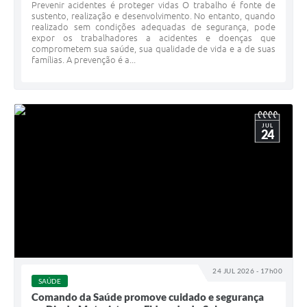
Prevenir acidentes é proteger vidas O trabalho é fonte de
sustento, realização e desenvolvimento. No entanto, quando
realizado sem condições adequadas de segurança, pode
expor os trabalhadores a acidentes e doenças que
comprometem sua saúde, sua qualidade de vida e a de suas
famílias. A prevenção é a...
JUL
24
24 JUL 2026 - 17h00
SAÚDE
Comando da Saúde promove cuidado e segurança