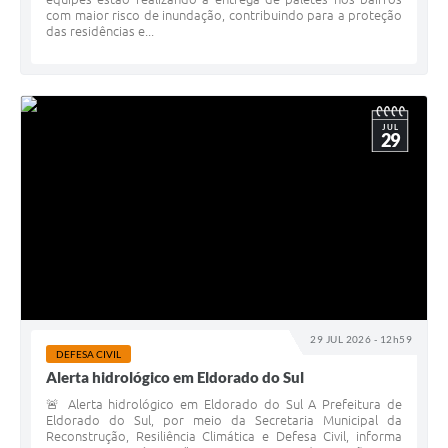
com maior risco de inundação, contribuindo para a proteção
das residências e...
JUL
29
29 JUL 2026 - 12h59
DEFESA CIVIL
Alerta hidrológico em Eldorado do Sul
🚨 Alerta hidrológico em Eldorado do Sul A Prefeitura de
Eldorado do Sul, por meio da Secretaria Municipal da
Reconstrução, Resiliência Climática e Defesa Civil, informa