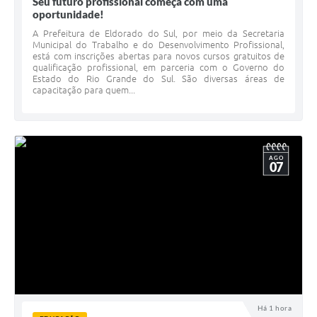
Seu futuro profissional começa com uma
oportunidade!
A Prefeitura de Eldorado do Sul, por meio da Secretaria
Municipal do Trabalho e do Desenvolvimento Profissional,
está com inscrições abertas para novos cursos gratuitos de
qualificação profissional, em parceria com o Governo do
Estado do Rio Grande do Sul. São diversas áreas de
capacitação para quem...
AGO
07
Há 1 hora