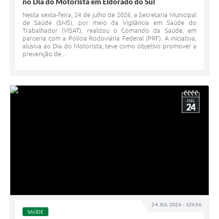
no Dia do Motorista em Eldorado do Sul
Nesta sexta-feira, 24 de julho de 2026, a Secretaria Municipal
de Saúde (SMS), por meio da Vigilância em Saúde do
Trabalhador (VISAT), realizou o Comando da Saúde, em
parceria com a Polícia Rodoviária Federal (PRF). A iniciativa,
alusiva ao Dia do Motorista, teve como objetivo promover a
prevenção de...
JUL
24
24 JUL 2026 - 12h36
SAÚDE