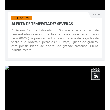
Ontem
DEFESA CIVIL
ALERTA DE TEMPESTADES SEVERAS
A Defesa Civil de Eldorado do Sul alerta para o risco de
tempestades severas durante a tarde e a noite desta quinta-
feira (06/08). A previsão indica possibilidade de: Rajadas de
vento que podem superar os 100 km/h; Queda de granizo,
com possibilidade de pedras de grande tamanho; Chuva
pontualmente...
AGO
05