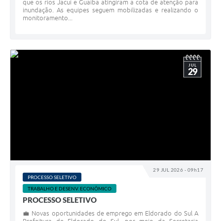
que os rios Jacuí e Guaíba atingiram a cota de atenção para
inundação. As equipes seguem mobilizadas e realizando o
monitoramento...
JUL
29
29 JUL 2026 - 09h17
PROCESSO SELETIVO
TRABALHO E DESENV. ECONÔMICO
PROCESSO SELETIVO
💼 Novas oportunidades de emprego em Eldorado do Sul A