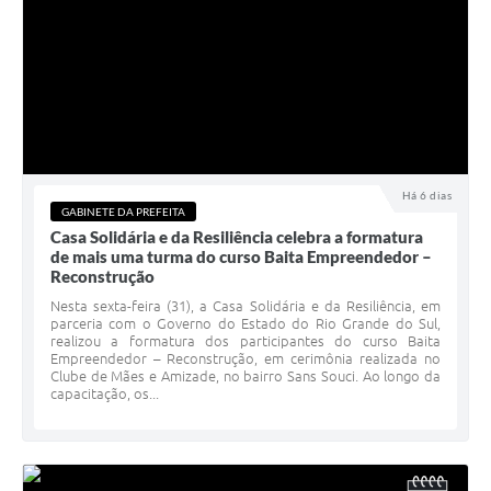
Há 6 dias
GABINETE DA PREFEITA
Casa Solidária e da Resiliência celebra a formatura
de mais uma turma do curso Baita Empreendedor –
Reconstrução
Nesta sexta-feira (31), a Casa Solidária e da Resiliência, em
parceria com o Governo do Estado do Rio Grande do Sul,
realizou a formatura dos participantes do curso Baita
Empreendedor – Reconstrução, em cerimônia realizada no
Clube de Mães e Amizade, no bairro Sans Souci. Ao longo da
capacitação, os...