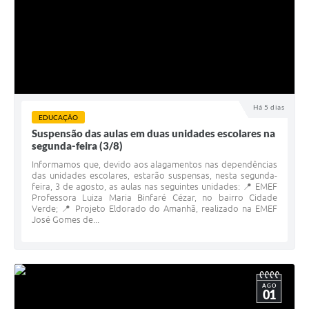
Há 5 dias
EDUCAÇÃO
Suspensão das aulas em duas unidades escolares na
segunda-feira (3/8)
Informamos que, devido aos alagamentos nas dependências
das unidades escolares, estarão suspensas, nesta segunda-
feira, 3 de agosto, as aulas nas seguintes unidades: 📍 EMEF
Professora Luiza Maria Binfaré Cézar, no bairro Cidade
Verde; 📍 Projeto Eldorado do Amanhã, realizado na EMEF
José Gomes de...
AGO
01