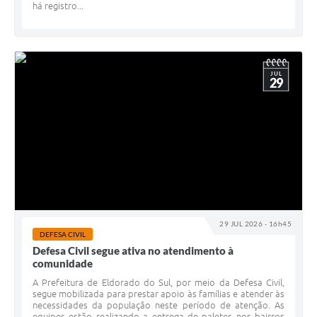
há registro...
JUL
29
29 JUL 2026 - 16h45
DEFESA CIVIL
Defesa Civil segue ativa no atendimento à
comunidade
A Prefeitura de Eldorado do Sul, por meio da Defesa Civil,
segue mobilizada para prestar apoio às famílias e atender às
necessidades da população neste período de atenção. As
equipes estão realizando a entrega de paletes nos bairros