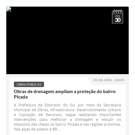
JUL
30
30 JUL 2026 - 16h45
OBRAS PÚBLICAS
Obras de drenagem ampliam a proteção do bairro
Picada
A Prefeitura de Eldorado do Sul, por meio da Secretaria
Municipal de Obras, Infraestrutura, Desenvolvimento Urbano
e Captação de Recursos, segue realizando importantes
intervenções para melhorar a drenagem e reduzir os
impactos das cheias no bairro Picada e nas regiões próximas.
Nas alças de acesso à BR,...