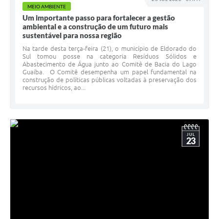
MEIO AMBIENTE
Um importante passo para fortalecer a gestão
ambiental e a construção de um futuro mais
sustentável para nossa região
Na tarde desta terça-feira (21), o município de Eldorado do
Sul tomou posse na categoria Resíduos Sólidos e
Abastecimento de Água junto ao Comitê de Bacia do Lago
Guaíba. O Comitê desempenha um papel fundamental na
construção de políticas públicas voltadas à preservação dos
recursos hídricos, ao...
JUL
23