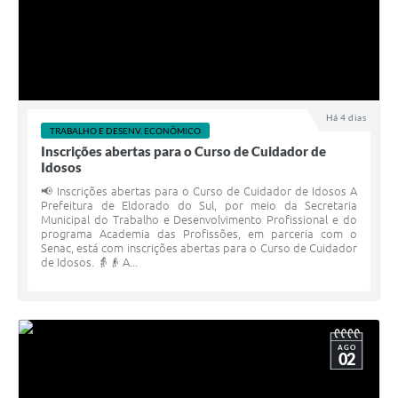
Há 4 dias
TRABALHO E DESENV. ECONÔMICO
Inscrições abertas para o Curso de Cuidador de
Idosos
📢 Inscrições abertas para o Curso de Cuidador de Idosos A
Prefeitura de Eldorado do Sul, por meio da Secretaria
Municipal do Trabalho e Desenvolvimento Profissional e do
programa Academia das Profissões, em parceria com o
Senac, está com inscrições abertas para o Curso de Cuidador
de Idosos. 👵👴 A...
AGO
02