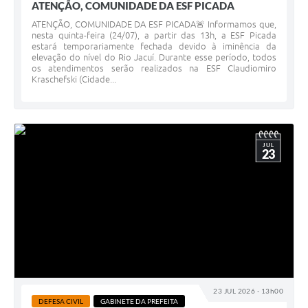
ATENÇÃO, COMUNIDADE DA ESF PICADA
ATENÇÃO, COMUNIDADE DA ESF PICADA🚨 Informamos que,
nesta quinta-feira (24/07), a partir das 13h, a ESF Picada
estará temporariamente fechada devido à iminência da
elevação do nível do Rio Jacuí. Durante esse período, todos
os atendimentos serão realizados na ESF Claudiomiro
Kraschefski (Cidade...
JUL
23
23 JUL 2026 - 13h00
DEFESA CIVIL
GABINETE DA PREFEITA