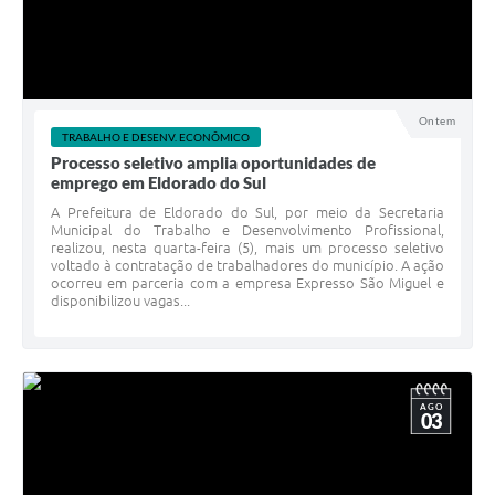
Ontem
TRABALHO E DESENV. ECONÔMICO
Processo seletivo amplia oportunidades de
emprego em Eldorado do Sul
A Prefeitura de Eldorado do Sul, por meio da Secretaria
Municipal do Trabalho e Desenvolvimento Profissional,
realizou, nesta quarta-feira (5), mais um processo seletivo
voltado à contratação de trabalhadores do município. A ação
ocorreu em parceria com a empresa Expresso São Miguel e
disponibilizou vagas...
AGO
03