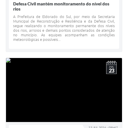
Defesa Civil mantém monitoramento do nível dos
rios
A Prefeitura de Eldorado do Sul, por meio da Secretaria
Municipal de Reconstrução e Resiliência e da Defesa Civil,
segue realizando o monitoramento permanente dos níveis
dos rios, arroios e demais pontos considerados de atenção
no município. As equipes acompanham as condições
meteorológicas e possíveis...
JUL
23
23 JUL 2026 - 09h47