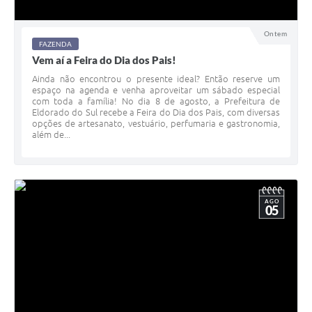
Ontem
FAZENDA
Vem aí a Feira do Dia dos Pais!
Ainda não encontrou o presente ideal? Então reserve um
espaço na agenda e venha aproveitar um sábado especial
com toda a família! No dia 8 de agosto, a Prefeitura de
Eldorado do Sul recebe a Feira do Dia dos Pais, com diversas
opções de artesanato, vestuário, perfumaria e gastronomia,
além de...
AGO
05