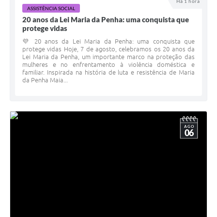
Há 1 hora
ASSISTÊNCIA SOCIAL
20 anos da Lei Maria da Penha: uma conquista que
protege vidas
💜 20 anos da Lei Maria da Penha: uma conquista que
protege vidas Hoje, 7 de agosto, celebramos os 20 anos da
Lei Maria da Penha, um importante marco na proteção das
mulheres e no enfrentamento à violência doméstica e
familiar. Inspirada na história de luta e resistência de Maria
da Penha Maia...
AGO
06