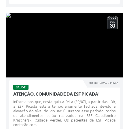
JUL
30
30 JUL 2026 - 11h41
SAÚDE
ATENÇÃO, COMUNIDADE DA ESF PICADA!
Informamos que, nesta quinta-feira (30/07), a partir das 13h,
a ESF Picada estará temporariamente fechada devido à
elevação do nível do Rio Jacuí. Durante esse período, todos
os atendimentos serão realizados na ESF Claudiomiro
Kraschefski (Cidade Verde). Os pacientes da ESF Picada
contarão com...