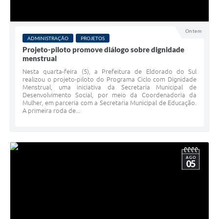
Ontem
ADMINISTRAÇÃO
PROJETOS
Projeto-piloto promove diálogo sobre dignidade
menstrual
Nesta quarta-feira (5), a Prefeitura de Eldorado do Sul
realizou o projeto-piloto do Programa Ciclo com Dignidade
Menstrual, uma iniciativa da Secretaria Municipal de
Desenvolvimento Social, por meio da Coordenadoria da
Mulher, em parceria com a Secretaria Municipal de Educação.
A primeira roda de...
AGO
05