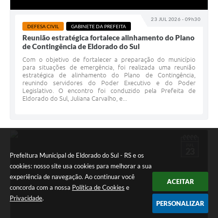
23 JUL 2026 - 09h30
DEFESA CIVIL
GABINETE DA PREFEITA
Reunião estratégica fortalece alinhamento do Plano
de Contingência de Eldorado do Sul
Com o objetivo de fortalecer a preparação do município
para situações de emergência, foi realizada uma reunião
estratégica de alinhamento do Plano de Contingência,
reunindo servidores do Poder Executivo e do Poder
Legislativo. O encontro foi conduzido pela Prefeita de
Eldorado do Sul, Juliana Carvalho, e...
JUL
23
Prefeitura Municipal de Eldorado do Sul - RS e os
cookies: nosso site usa cookies para melhorar a sua
experiência de navegação. Ao continuar você
ACEITAR
concorda com a nossa
Política de Cookies
e
Privacidade
.
PERSONALIZAR