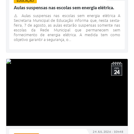
EDUCAÇÃO
Aulas suspensas nas escolas sem energia elétrica.
⚠️ Aulas suspensas nas escolas sem energia elétrica A
Secretaria Municipal de Educação informa que, nesta sexta-
feira, 7 de agosto, as aulas estarão suspensas somente nas
escolas da Rede Municipal que permanecem sem
fornecimento de energia elétrica. A medida tem como
objetivo garantir a segurança, o...
JUL
24
24 JUL 2026 - 10h48