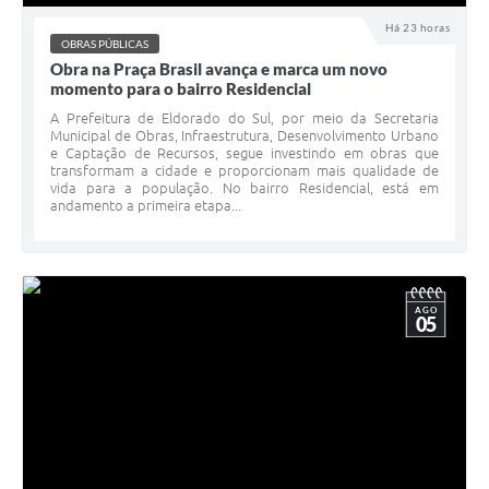
Há 23 horas
OBRAS PÚBLICAS
Obra na Praça Brasil avança e marca um novo
momento para o bairro Residencial
A Prefeitura de Eldorado do Sul, por meio da Secretaria
Municipal de Obras, Infraestrutura, Desenvolvimento Urbano
e Captação de Recursos, segue investindo em obras que
transformam a cidade e proporcionam mais qualidade de
vida para a população. No bairro Residencial, está em
andamento a primeira etapa...
AGO
05