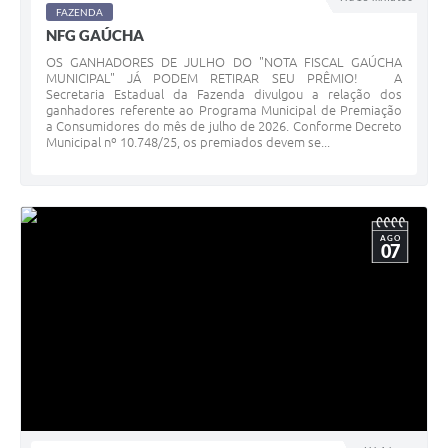
FAZENDA
NFG GAÚCHA
OS GANHADORES DE JULHO DO "NOTA FISCAL GAÚCHA
MUNICIPAL" JÁ PODEM RETIRAR SEU PRÊMIO! A
Secretaria Estadual da Fazenda divulgou a relação dos
ganhadores referente ao Programa Municipal de Premiação
a Consumidores do mês de julho de 2026. Conforme Decreto
Municipal nº 10.748/25, os premiados devem se...
AGO
07