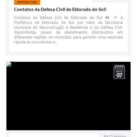
DEFESA CIVIL
Contatos da Defesa Civil de Eldorado do Sul!
Contatos da Defesa Civil de Eldorado do Sul! 📲 📌 A
Prefeitura de Eldorado do Sul, por meio da Secretaria
Municipal de Reconstrução e Resiliência e da Defesa Civil,
disponibiliza canais de atendimento distribuídos em
diferentes regiões do município para garantir uma resposta
rápida às ocorrências e...
AGO
07
Há 15 minutos