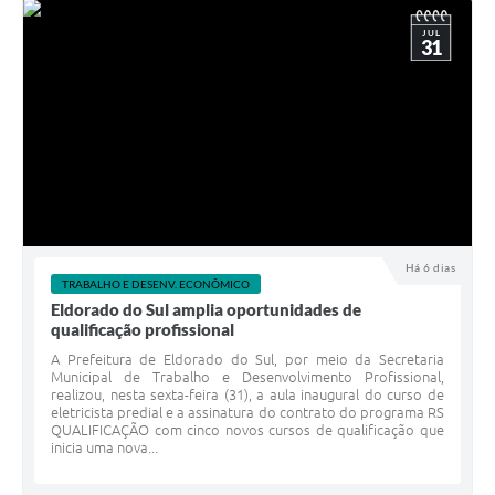
JUL
31
Há 6 dias
TRABALHO E DESENV. ECONÔMICO
Eldorado do Sul amplia oportunidades de
qualificação profissional
A Prefeitura de Eldorado do Sul, por meio da Secretaria
Municipal de Trabalho e Desenvolvimento Profissional,
realizou, nesta sexta-feira (31), a aula inaugural do curso de
eletricista predial e a assinatura do contrato do programa RS
QUALIFICAÇÃO com cinco novos cursos de qualificação que
inicia uma nova...