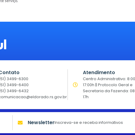
ste serviço.
Contato
Atendimento
(51) 3499-6300
Centro Administrativo: 8:0
(51) 3499-6400
17:00h || Protocolo Geral e
(51) 3499-6432
Secretaria da Fazenda: 08
comunicacao@eldorado.rs.gov.br
17h
Newsletter
Inscreva-se e receba informativos