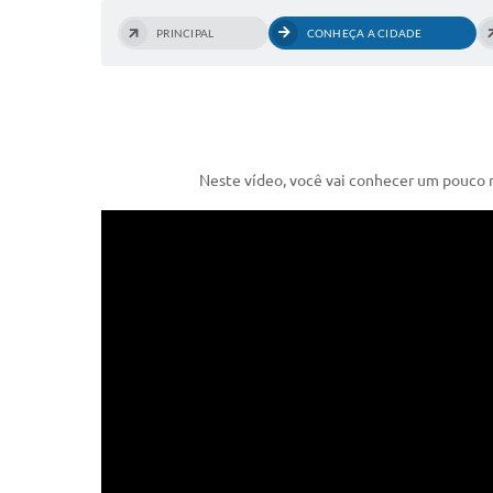
PRINCIPAL
CONHEÇA A CIDADE
Neste vídeo, você vai conhecer um pouco m