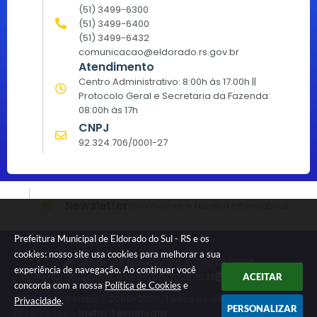
(51) 3499-6300
(51) 3499-6400
(51) 3499-6432
comunicacao@eldorado.rs.gov.br
Atendimento
Centro Administrativo: 8:00h às 17:00h ||
Protocolo Geral e Secretaria da Fazenda:
08:00h às 17h
CNPJ
92.324.706/0001-27
Newsletter
Inscreva-se e receba informativos
Prefeitura Municipal de Eldorado do Sul - RS e os
cookies: nosso site usa cookies para melhorar a sua
Versão do Sistema:
3.5.3 - 19/06/2026
experiência de navegação. Ao continuar você
Portal atualizado em:
07/08/2026 15:15
Dados Abertos
ACEITAR
concorda com a nossa
Política de Cookies
e
© Copyright Instar - 2006-2026. Todos os direitos
Privacidade
.
PERSONALIZAR
reservados -
Instar Tecnologia